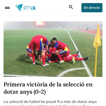
drag_handle
search
En directe
Primera victòria de la selecció en
dotze anys (0-2)
La selecció de futbol ha posat fi a més de dotze anys