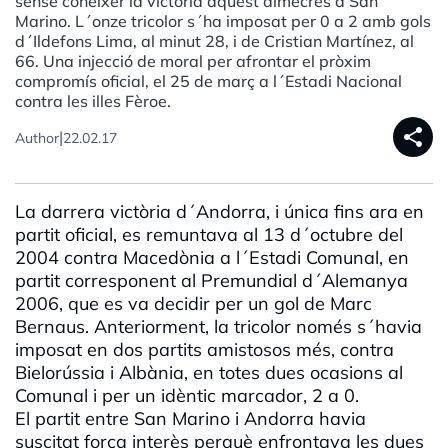
sense conèixer la victòria aquest dimecres a San
Marino. L´onze tricolor s´ha imposat per 0 a 2 amb gols
d´Ildefons Lima, al minut 28, i de Cristian Martínez, al
66. Una injecció de moral per afrontar el pròxim
compromís oficial, el 25 de març a l´Estadi Nacional
contra les illes Fèroe.
share
|
Author
22.02.17
La darrera victòria d´Andorra, i única fins ara en
partit oficial, es remuntava al 13 d´octubre del
2004 contra Macedònia a l´Estadi Comunal, en
partit corresponent al Premundial d´Alemanya
2006, que es va decidir per un gol de Marc
Bernaus. Anteriorment, la tricolor només s´havia
imposat en dos partits amistosos més, contra
Bielorússia i Albània, en totes dues ocasions al
Comunal i per un idèntic marcador, 2 a 0.
El partit entre San Marino i Andorra havia
suscitat força interès perquè enfrontava les dues