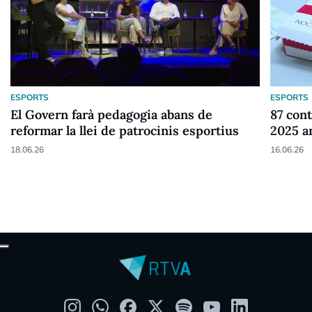
ESPORTS
ESPORTS
El Govern farà pedagogia abans de
87 cont
reformar la llei de patrocinis esportius
2025 a
18.06.26
16.06.26