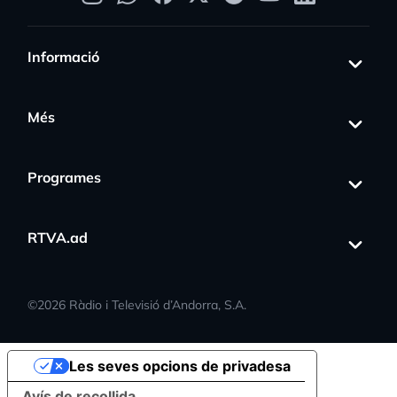
Informació
Més
Programes
RTVA.ad
©
2026
Ràdio i Televisió d’Andorra, S.A.
Les seves opcions de privadesa
Avís de recollida