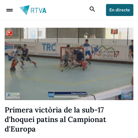
drag_handle
search
En directe
Primera victòria de la sub-17
d'hoquei patins al Campionat
d'Europa