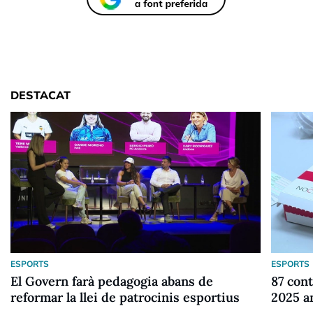
DESTACAT
ESPORTS
ESPORTS
El Govern farà pedagogia abans de
87 cont
reformar la llei de patrocinis esportius
2025 a