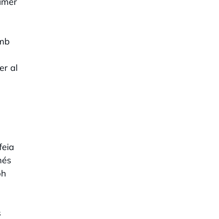
rimer
amb
er al
feia
més
ph
s