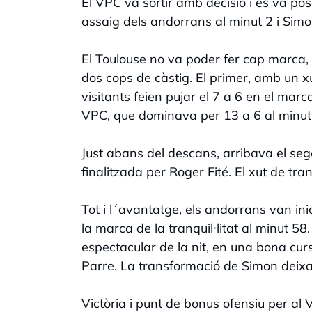
El VPC va sortir amb decisió i es va posa
assaig dels andorrans al minut 2 i Simon
El Toulouse no va poder fer cap marca,
dos cops de càstig. El primer, amb un x
visitants feien pujar el 7 a 6 en el mar
VPC, que dominava per 13 a 6 al minut
Just abans del descans, arribava el s
finalitzada per Roger Fité. El xut de t
Tot i l´avantatge, els andorrans van ini
la marca de la tranquil·litat al minut 5
espectacular de la nit, en una bona cur
Parre. La transformació de Simon deixav
Victòria i punt de bonus ofensiu per a