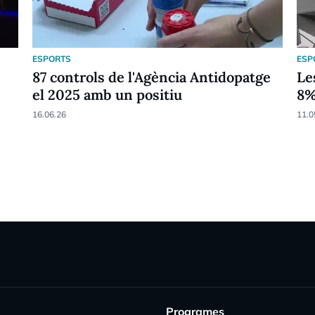
ESPORTS
ESP
87 controls de l'Agència Antidopatge
Le
el 2025 amb un positiu
8
16.06.26
11.0
Programes