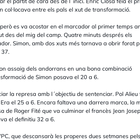
r el partit de cara des de l´inici. Enric Closa feia el p
 col·locava entre els pals el xut de transformació.
 però es va acostar en el marcador al primer temps 
ut des del mig del camp. Quatre minuts després els
cador. Simon, amb dos xuts més tornava a obrir forat p
 37.
egon assaig dels andorrans en una bona combinació
ransformació de Simon posava el 20 a 6.
ciar la represa amb l´objectiu de sentenciar. Pol Alieu 
8. Era el 25 a 6. Encara faltava una darrera marca, la 
sa de Roger Fité que va culminar el francès Jean Jose
a el definitiu 32 a 6.
l VPC, que descansarà les properes dues setmanes pel