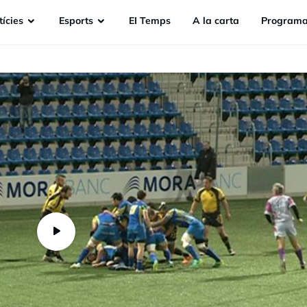
ícies
Esports
EI Temps
A la carta
Programa