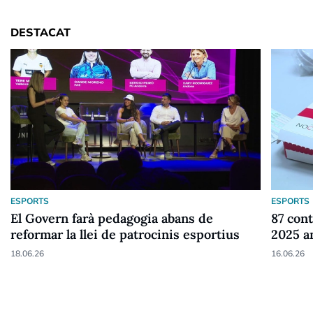
DESTACAT
ESPORTS
ESPORTS
El Govern farà pedagogia abans de
87 cont
reformar la llei de patrocinis esportius
2025 a
18.06.26
16.06.26