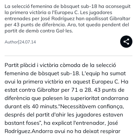
La selecció femenina de bàsquet sub-18 ha aconseguit
la primera victòria a l'Europeu C. Les jugadores
entrenades per José Rodríguez han apallissat Gibraltar
per 43 punts de diferència. Ara, tot queda pendent del
partit de demà contra Gal·les.
share
|
Author
24.07.14
Partit plàcid i victòria còmoda de la selecció
femenina de bàsquet sub-18. L'equip ha sumat
avui la primera victòria en aquest Europeu C. Ha
estat contra Gibraltar per 71 a 28. 43 punts de
diferència que palesen la superioritat andorrana
durant els 40 minuts.“Necessitàvem confiança,
després del partit d'ahir les jugadores estaven
bastant foses”, ha explicat l'entrenador, José
Rodríguez.Andorra avui no ha deixat respirar