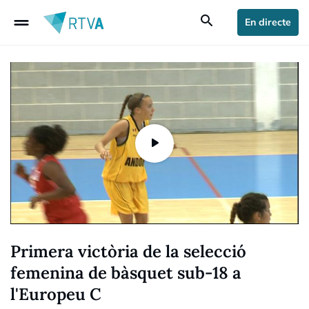
drag_handle
search
En directe
Primera victòria de la selecció
femenina de bàsquet sub-18 a
l'Europeu C