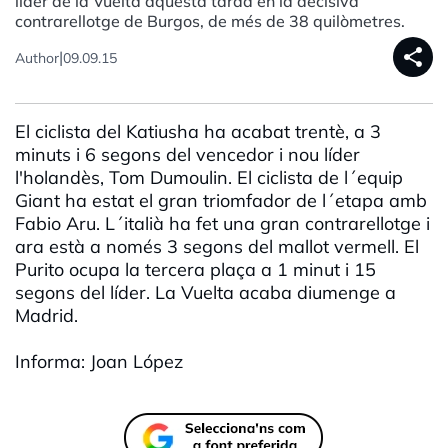
líder de la Vuelta aquesta tarda en la decisiva
contrarellotge de Burgos, de més de 38 quilòmetres.
share
|
Author
09.09.15
El ciclista del Katiusha ha acabat trentè, a 3
minuts i 6 segons del vencedor i nou líder
l'holandès, Tom Dumoulin. El ciclista de l´equip
Giant ha estat el gran triomfador de l´etapa amb
Fabio Aru. L´italià ha fet una gran contrarellotge i
ara està a només 3 segons del mallot vermell. El
Purito ocupa la tercera plaça a 1 minut i 15
segons del líder. La Vuelta acaba diumenge a
Madrid.
Informa: Joan López