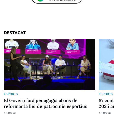
DESTACAT
ESPORTS
ESPORTS
El Govern farà pedagogia abans de
87 cont
reformar la llei de patrocinis esportius
2025 a
18.06.26
16.06.26