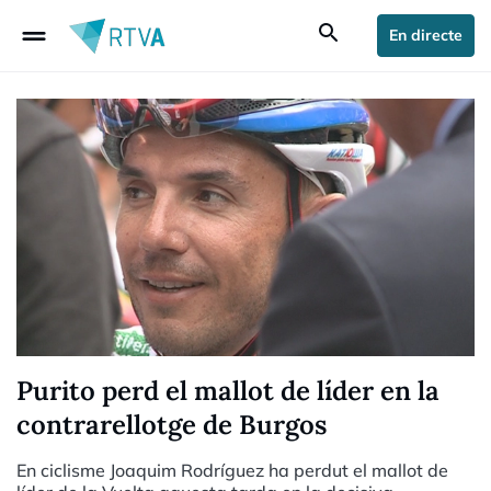
drag_handle
search
En directe
Purito perd el mallot de líder en la
contrarellotge de Burgos
En ciclisme Joaquim Rodríguez ha perdut el mallot de