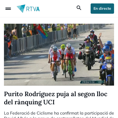
drag_handle
search
En directe
Purito Rodríguez puja al segon lloc
del rànquing UCI
La Federació de Ciclisme ha confirmat la participació de