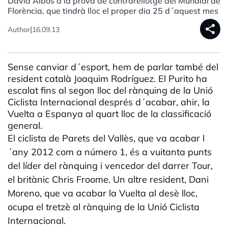
David Albós a la prova de contrarellotge del Mundial de
Florència, que tindrà lloc el proper dia 25 d´aquest mes
share
|
Author
16.09.13
Sense canviar d´esport, hem de parlar també del
resident català Joaquim Rodríguez. El Purito ha
escalat fins al segon lloc del rànquing de la Unió
Ciclista Internacional després d´acabar, ahir, la
Vuelta a Espanya al quart lloc de la classificació
general.
El ciclista de Parets del Vallès, que va acabar l
´any 2012 com a número 1, és a vuitanta punts
del líder del rànquing i vencedor del darrer Tour,
el britànic Chris Froome. Un altre resident, Dani
Moreno, que va acabar la Vuelta al desè lloc,
ocupa el tretzè al rànquing de la Unió Ciclista
Internacional.