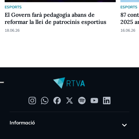
ESPORTS
ESPORTS
El Govern farà pedagogia abans de
87 cont
reformar la llei de patrocinis esportius
2025 a
18.06.26
16.06.26
Informació