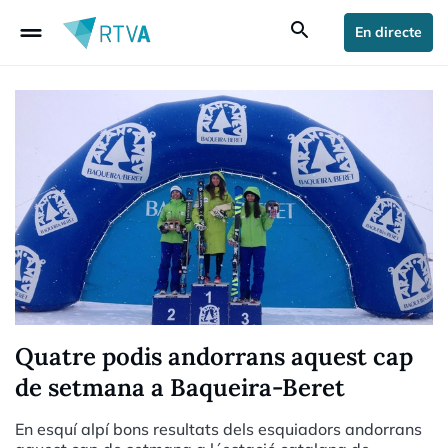
drag_handle
search
En directe
Quatre podis andorrans aquest cap
de setmana a Baqueira-Beret
En esquí alpí bons resultats dels esquiadors andorrans