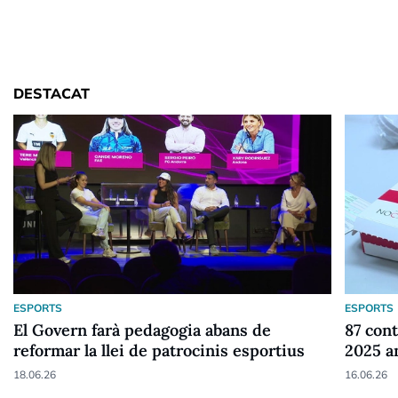
DESTACAT
ESPORTS
ESPORTS
El Govern farà pedagogia abans de
87 cont
reformar la llei de patrocinis esportius
2025 a
18.06.26
16.06.26