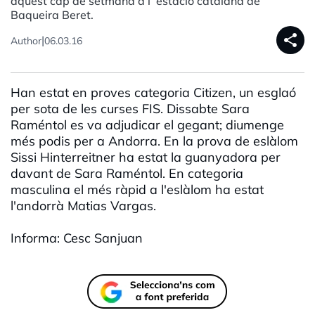
aquest cap de setmana a l´estació catalana de
Baqueira Beret.
share
|
Author
06.03.16
Han estat en proves categoria Citizen, un esglaó
per sota de les curses FIS. Dissabte Sara
Raméntol es va adjudicar el gegant; diumenge
més podis per a Andorra. En la prova de eslàlom
Sissi Hinterreitner ha estat la guanyadora per
davant de Sara Raméntol. En categoria
masculina el més ràpid a l'eslàlom ha estat
l'andorrà Matias Vargas.
Informa: Cesc Sanjuan