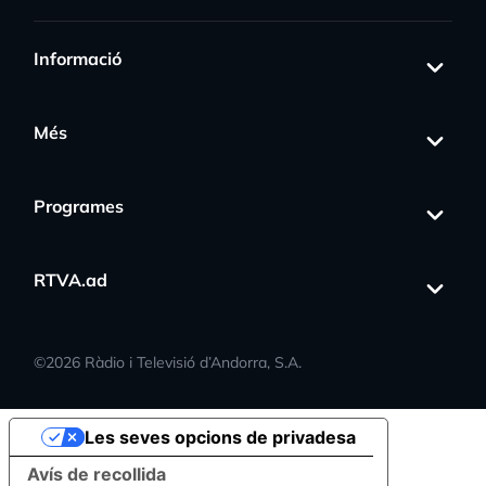
Informació
Més
Programes
RTVA.ad
©
2026
Ràdio i Televisió d’Andorra, S.A.
Les seves opcions de privadesa
Avís de recollida