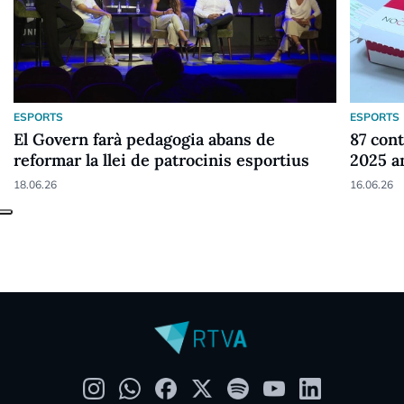
ESPORTS
ESPORTS
El Govern farà pedagogia abans de
87 cont
reformar la llei de patrocinis esportius
2025 a
18.06.26
16.06.26