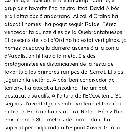
Comella, en solitari. Entre Encamp i Canillo, el
grup dels favorits l'ha neutralitzat. David Albós
era l'altra opció andorrana. Al coll d'Ordino ha
atacat i només l'ha pogut seguir Rafael Pérez,
vencedor fa quinze dies de la Quebrantahuesos.
El descens del coll d'Ordino ha estat vertiginós. Ja
només quedava la darrera ascensió a la coma
d'Arcalís, on hi havia la meta. Els dos
protagonistes es distanciaven de la resta de
favorits a les primeres rampes del Serrat. Ells es
jugarien la victòria. Albós, bon coneixedor del
terreny, ha atacat a Encodina i ha arribat
destacat a Arcalís. A l'altura de l'ECOA tenia 30
segons d'avantatge i semblava tenir el triomf a la
butxaca. Però no ha estat així, Rafael Pérez l'ha
enxampat a 800 metres de l'arribada i l'ha
superat per mitja roda a l'esprint.Xavier Garcia