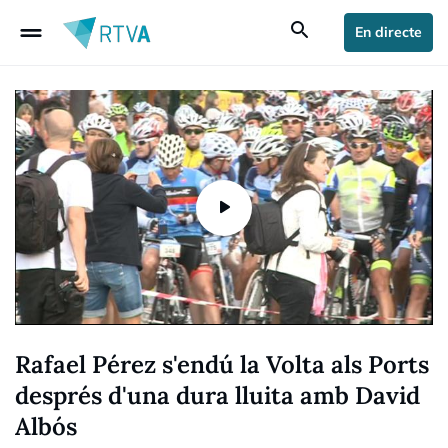
drag_handle
search
En directe
Rafael Pérez s'endú la Volta als Ports
després d'una dura lluita amb David
Albós