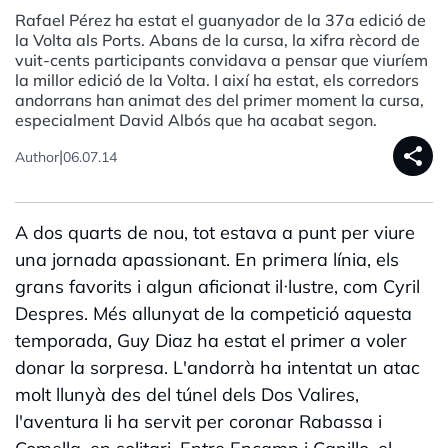
Rafael Pérez ha estat el guanyador de la 37a edició de
la Volta als Ports. Abans de la cursa, la xifra rècord de
vuit-cents participants convidava a pensar que viuríem
la millor edició de la Volta. I així ha estat, els corredors
andorrans han animat des del primer moment la cursa,
especialment David Albós que ha acabat segon.
share
|
Author
06.07.14
A dos quarts de nou, tot estava a punt per viure
una jornada apassionant. En primera línia, els
grans favorits i algun aficionat il·lustre, com Cyril
Despres. Més allunyat de la competició aquesta
temporada, Guy Diaz ha estat el primer a voler
donar la sorpresa. L'andorrà ha intentat un atac
molt llunyà des del túnel dels Dos Valires,
l'aventura li ha servit per coronar Rabassa i