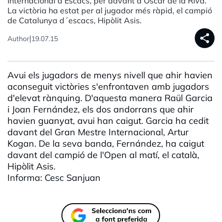
Internacional d'Escacs, per davant d'Òscar de la Riva.
La victòria ha estat per al jugador més ràpid, el campió
de Catalunya d´escacs, Hipòlit Asis.
share
|
Author
19.07.15
Avui els jugadors de menys nivell que ahir havien
aconseguit victòries s'enfrontaven amb jugadors
d'elevat rànquing. D'aquesta manera Raül Garcia
i Joan Fernández, els dos andorrans que ahir
havien guanyat, avui han caigut. Garcia ha cedit
davant del Gran Mestre Internacional, Artur
Kogan. De la seva banda, Fernández, ha caigut
davant del campió de l'Open al matí, el català,
Hipòlit Asis.
Informa: Cesc Sanjuan