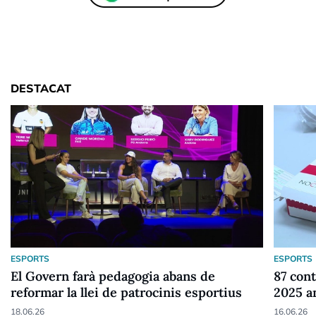
DESTACAT
ESPORTS
ESPORTS
El Govern farà pedagogia abans de
87 cont
reformar la llei de patrocinis esportius
2025 a
18.06.26
16.06.26