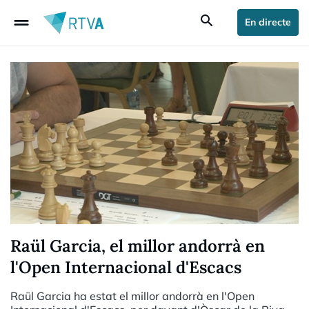
drag_handle
search
En directe
Raül Garcia, el millor andorrà en
l'Open Internacional d'Escacs
Raül Garcia ha estat el millor andorrà en l'Open