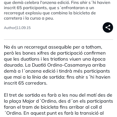
que demà celebra l'onzena edició. Fins ahir s´hi havien
inscrit 65 participants, que s´enfrontaran a un
recorregut explosiu que combina la bicicleta de
carretera i la cursa a peu.
share
|
Author
11.09.15
No és un recorregut assequible per a tothom,
però les bones xifres de participació confirmen
que les duatlons i les triatlons viuen una època
daurada. La Duatló Ordino-Casamanya arriba
demà a l´onzena edició i tindrà més participants
que mai a la línia de sortida: fins ahir s´hi havien
inscrit 65 corredors.
El tret de sortida es farà a les nou del matí des de
la plaça Major d´Ordino, des d´on els participants
faran el tram de bicicleta fins arribar al coll d
´Ordino. En aquest punt es farà la transició al