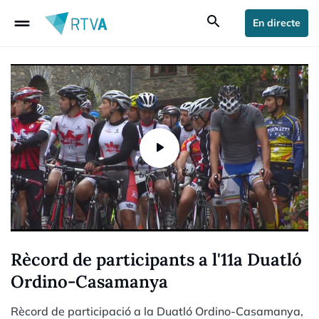
drag_handle
search
En directe
Rècord de participants a l'11a Duatló
Ordino-Casamanya
Rècord de participació a la Duatló Ordino-Casamanya,