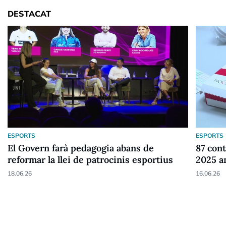
DESTACAT
ESPORTS
ESPORTS
El Govern farà pedagogia abans de
87 cont
reformar la llei de patrocinis esportius
2025 a
18.06.26
16.06.26