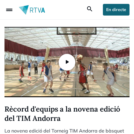
drag_handle
search
En directe
Rècord d'equips a la novena edició
del TIM Andorra
La novena edició del Torneig TIM Andorra de bàsquet