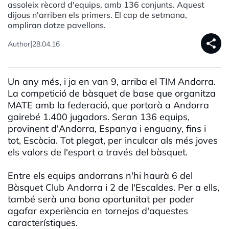
assoleix rècord d'equips, amb 136 conjunts. Aquest
dijous n'arriben els primers. El cap de setmana,
ompliran dotze pavellons.
share
|
Author
28.04.16
Un any més, i ja en van 9, arriba el TIM Andorra.
La competició de bàsquet de base que organitza
MATE amb la federació, que portarà a Andorra
gairebé 1.400 jugadors. Seran 136 equips,
provinent d'Andorra, Espanya i enguany, fins i
tot, Escòcia. Tot plegat, per inculcar als més joves
els valors de l'esport a través del bàsquet.
Entre els equips andorrans n'hi haurà 6 del
Bàsquet Club Andorra i 2 de l'Escaldes. Per a ells,
també serà una bona oportunitat per poder
agafar experiència en tornejos d'aquestes
característiques.