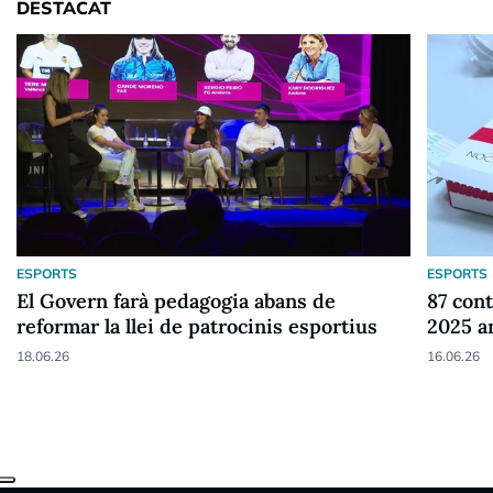
DESTACAT
ESPORTS
ESPORTS
El Govern farà pedagogia abans de
87 cont
reformar la llei de patrocinis esportius
2025 a
18.06.26
16.06.26