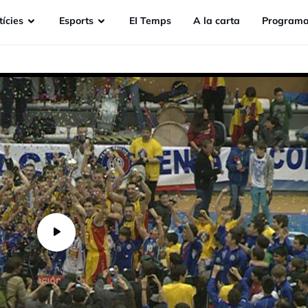
ícies
Esports
EI Temps
A la carta
Programa