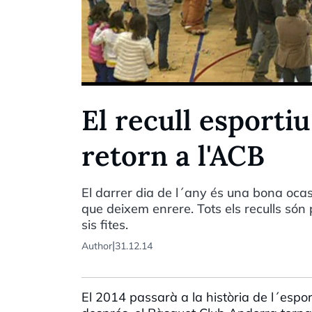
El recull esportiu
retorn a l'ACB
El darrer dia de l´any és una bona oc
que deixem enrere. Tots els reculls són
sis fites.
|
Author
31.12.14
El 2014 passarà a la història de l´esp