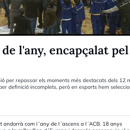
 de l'any, encapçalat pel
asió per repassar els moments més destacats dels 12
 per definició incomplets, però en esports hem selecci
ort andorrà com l´any de l´ascens a l´ACB. 18 anys