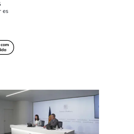
5
r es