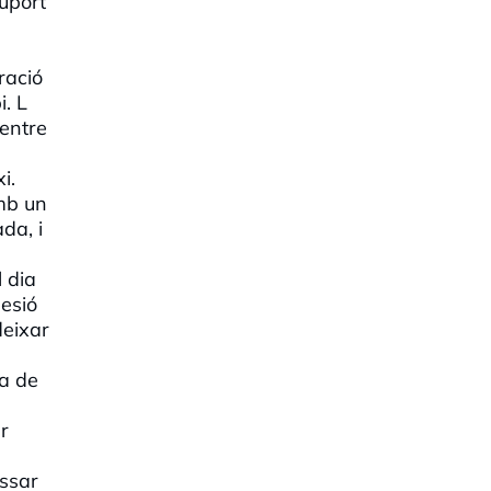
suport
ració
i. L
 entre
i.
amb un
da, i
 dia
lesió
deixar
ga de
r
assar