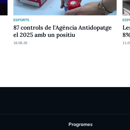
ESPORTS
ESP
87 controls de l'Agència Antidopatge
Le
el 2025 amb un positiu
8
16.06.26
11.0
Programes