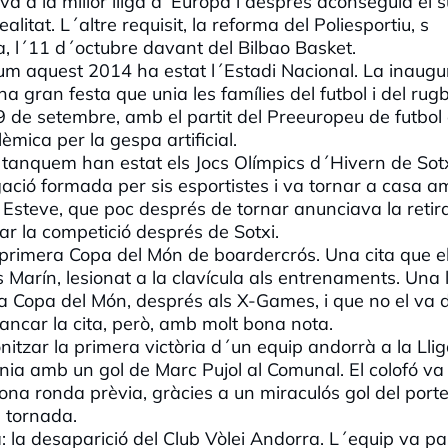
a a la millor lliga d´Europa i després aconseguia el 
ealitat. L´altre requisit, la reforma del Poliesportiu, s
a, l´11 d´octubre davant del Bilbao Basket.
 llum aquest 2014 ha estat l´Estadi Nacional. La inaugu
 gran festa que unia les famílies del futbol i del rugb
 9 de setembre, amb el partit del Preeuropeu de futbol
èmica per la gespa artificial.
e tanquem han estat els Jocs Olímpics d´Hivern de Sotx
ació formada per sis esportistes i va tornar a casa 
 Esteve, que poc després de tornar anunciava la retira
r la competició després de Sotxi.
la primera Copa del Món de boardercrós. Una cita que el
s Marín, lesionat a la clavícula als entrenaments. Una 
 la Copa del Món, després als X-Games, i que no el va 
 tancar la cita, però, amb molt bona nota.
itzar la primera victòria d´un equip andorrà a la Lli
a amb un gol de Marc Pujol al Comunal. El colofó va
gona ronda prèvia, gràcies a un miraculós gol del porte
e tornada.
ta: la desaparició del Club Vòlei Andorra. L´equip va p