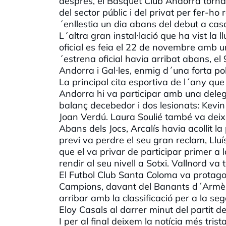
després, el Bàsquet Club Andorra tornav
del sector públic i del privat per fer-ho r
´enllestia un dia abans del debut a cas
L´altra gran instal·lació que ha vist la
oficial es feia el 22 de novembre amb una
´estrena oficial havia arribat abans, el
Andorra i Gal·les, enmig d´una forta pol
La principal cita esportiva de l´any qu
Andorra hi va participar amb una deleg
balanç decebedor i dos lesionats: Kevin
Joan Verdú. Laura Soulié també va deixa
Abans dels Jocs, Arcalís havia acollit 
previ va perdre el seu gran reclam, Lluí
que el va privar de participar primer a
rendir al seu nivell a Sotxi. Vallnord va
El Futbol Club Santa Coloma va protagon
Campions, davant del Banants d´Armèni
arribar amb la classificació per a la se
Eloy Casals al darrer minut del partit d
I per al final deixem la notícia més tris