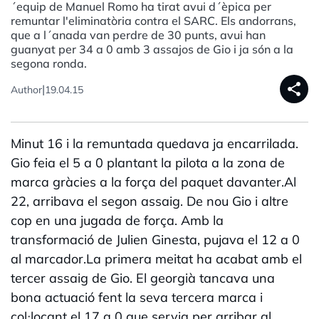
´equip de Manuel Romo ha tirat avui d´èpica per
remuntar l'eliminatòria contra el SARC. Els andorrans,
que a l´anada van perdre de 30 punts, avui han
guanyat per 34 a 0 amb 3 assajos de Gio i ja són a la
segona ronda.
share
|
Author
19.04.15
Minut 16 i la remuntada quedava ja encarrilada.
Gio feia el 5 a 0 plantant la pilota a la zona de
marca gràcies a la força del paquet davanter.Al
22, arribava el segon assaig. De nou Gio i altre
cop en una jugada de força. Amb la
transformació de Julien Ginesta, pujava el 12 a 0
al marcador.La primera meitat ha acabat amb el
tercer assaig de Gio. El georgià tancava una
bona actuació fent la seva tercera marca i
col·locant el 17 a 0 que servia per arribar al