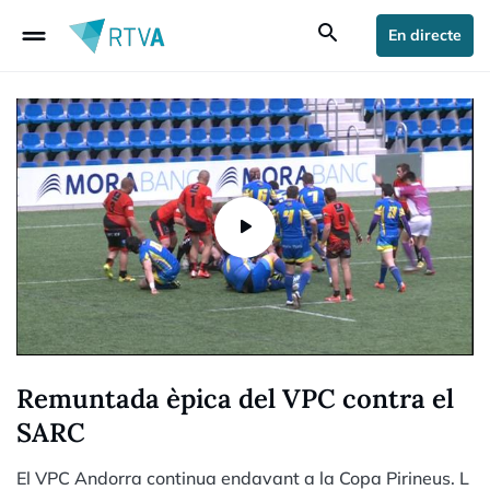
drag_handle
search
En directe
Remuntada èpica del VPC contra el
SARC
El VPC Andorra continua endavant a la Copa Pirineus. L