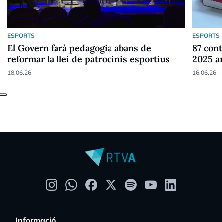
ESPORTS
ESPORTS
El Govern farà pedagogia abans de
87 cont
reformar la llei de patrocinis esportius
2025 a
18.06.26
16.06.26
Informació