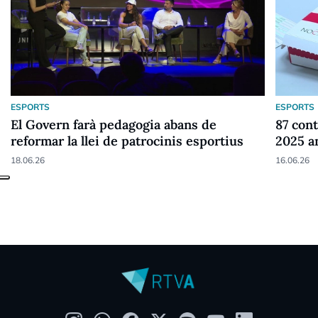
ESPORTS
ESPORTS
El Govern farà pedagogia abans de
87 cont
reformar la llei de patrocinis esportius
2025 a
18.06.26
16.06.26