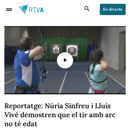
drag_handle
search
En directe
Reportatge: Núria Sinfreu i Lluís
Vivé demostren que el tir amb arc
no té edat