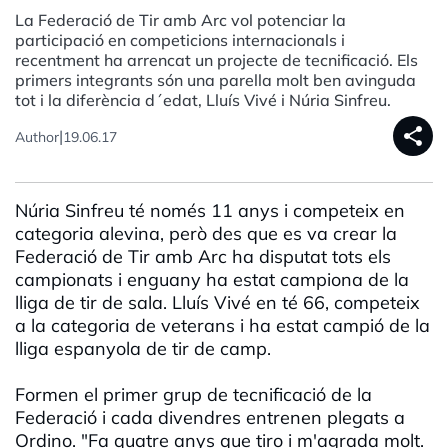
La Federació de Tir amb Arc vol potenciar la
participació en competicions internacionals i
recentment ha arrencat un projecte de tecnificació. Els
primers integrants són una parella molt ben avinguda
tot i la diferència d´edat, Lluís Vivé i Núria Sinfreu.
share
|
Author
19.06.17
Núria Sinfreu té només 11 anys i competeix en
categoria alevina, però des que es va crear la
Federació de Tir amb Arc ha disputat tots els
campionats i enguany ha estat campiona de la
lliga de tir de sala. Lluís Vivé en té 66, competeix
a la categoria de veterans i ha estat campió de la
lliga espanyola de tir de camp.
Formen el primer grup de tecnificació de la
Federació i cada divendres entrenen plegats a
Ordino. "Fa quatre anys que tiro i m'agrada molt.