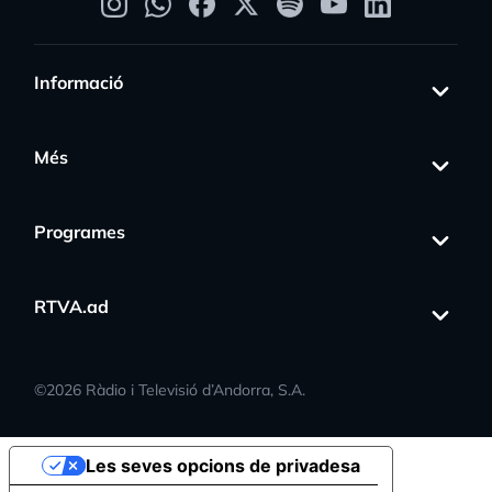
Informació
Més
Programes
RTVA.ad
©
2026
Ràdio i Televisió d’Andorra, S.A.
Les seves opcions de privadesa