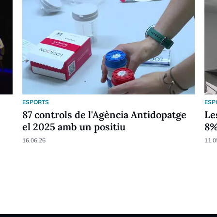
ESPORTS
ESP
87 controls de l'Agència Antidopatge
Le
el 2025 amb un positiu
8
16.06.26
11.0