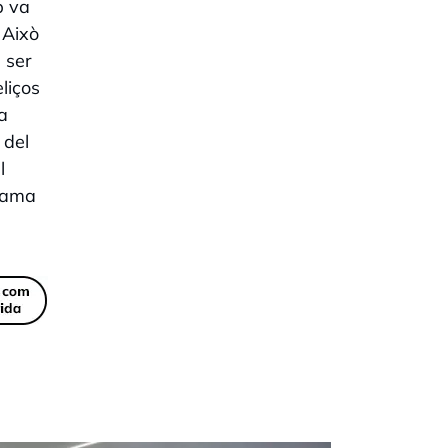
p va
 Això
 ser
liços
a
 del
l
 Cama