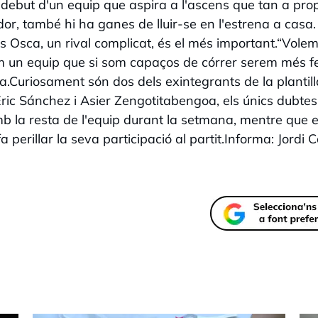
el debut d'un equip que aspira a l'ascens que tan a pro
r, també hi ha ganes de lluir-se en l'estrena a casa.
as Osca, un rival complicat, és el més important.“Volem
im un equip que si som capaços de córrer serem més fe
ya.Curiosament són dos dels exintegrants de la plantill
ic Sánchez i Asier Zengotitabengoa, els únics dubtes
amb la resta de l'equip durant la setmana, mentre que e
perillar la seva participació al partit.Informa: Jordi