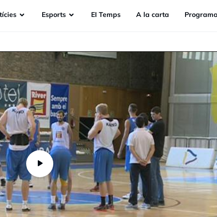
ícies
Esports
EI Temps
A la carta
Programa