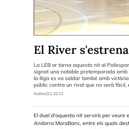
El River s'estrena
La LEB or torna aquesta nit al Poliespo
signat una notable pretemporada amb tri
la lliga es va saldar també amb victòria
públic contra un rival que no serà fàcil,
|
Author
11.10.13
El duel d'aquesta nit servirà per veure e
Andorra MoraBanc, entre els quals desta