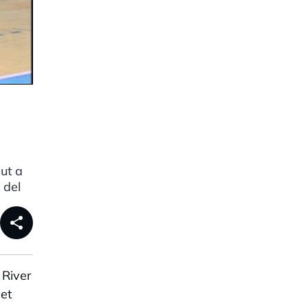
ut a
 del
share
 River
uet