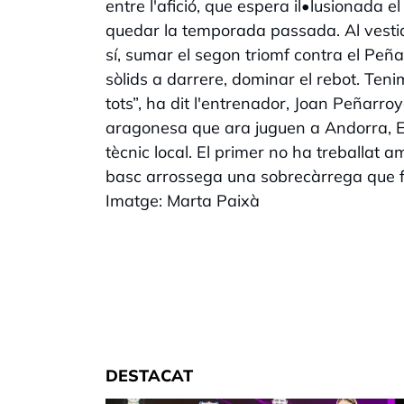
entre l'afició, que espera il•lusionada 
quedar la temporada passada. Al vestido
sí, sumar el segon triomf contra el Peñ
sòlids a darrere, dominar el rebot. Ten
tots”, ha dit l'entrenador, Joan Peñarro
aragonesa que ara juguen a Andorra, Er
tècnic local. El primer no ha treballat 
basc arrossega una sobrecàrrega que fa 
Imatge: Marta Paixà
DESTACAT