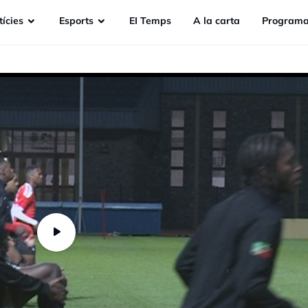
ícies
Esports
EI Temps
A la carta
Programa