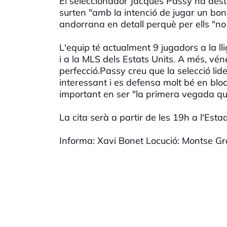
El seleccionador Jacques Passy ha desta
surten "amb la intenció de jugar un bon 
andorrana en detall perquè per ells "no
L'equip té actualment 9 jugadors a la ll
i a la MLS dels Estats Units. A més, vé
perfecció.Passy creu que la selecció li
interessant i es defensa molt bé en bloc"
important en ser "la primera vegada q
La cita serà a partir de les 19h a l'Est
Informa: Xavi Bonet Locució: Montse G