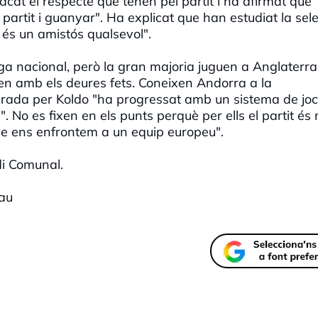
cat el respecte que tenen pel partit i ha afirmat que
partit i guanyar". Ha explicat que han estudiat la sel
 és un amistós qualsevol".
iga nacional, però la gran majoria juguen a Anglaterra
nen amb els deures fets. Coneixen Andorra a la
derada per Koldo "ha progressat amb un sistema de joc
. No es fixen en els punts perquè per ells el partit és 
ue ens enfrontem a un equip europeu".
adi Comunal.
rau