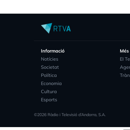
Informació
Més
Notícies
EI T
Societat
Age
Política
Tràn
Economia
Cultura
Esports
©
2026
Ràdio i Televisió d’Andorra, S.A.