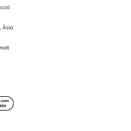
ecció
, Àsia
molt