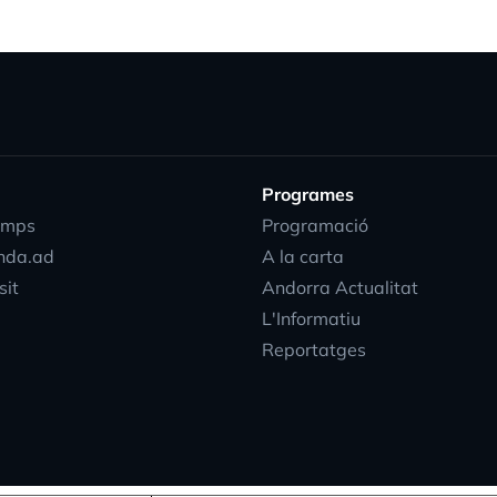
Programes
emps
Programació
nda.ad
A la carta
sit
Andorra Actualitat
L'Informatiu
Reportatges