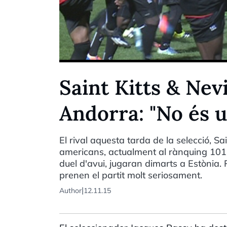
Saint Kitts & Nevi
Andorra: "No és u
El rival aquesta tarda de la selecció, S
americans, actualment al rànquing 101 d
duel d'avui, jugaran dimarts a Estònia. P
prenen el partit molt seriosament.
|
Author
12.11.15