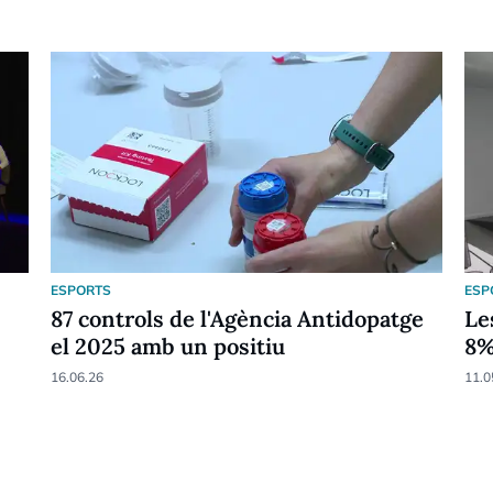
ESPORTS
ESP
87 controls de l'Agència Antidopatge
Le
el 2025 amb un positiu
8
16.06.26
11.0