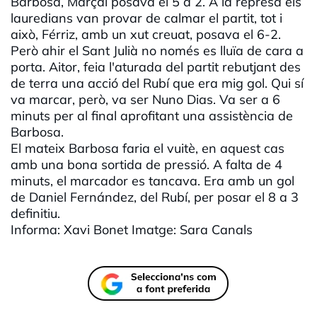
Barbosa, Marçal posava el 5 a 2. A la represa els
lauredians van provar de calmar el partit, tot i
això, Férriz, amb un xut creuat, posava el 6-2.
Però ahir el Sant Julià no només es lluïa de cara a
porta. Aitor, feia l'aturada del partit rebutjant des
de terra una acció del Rubí que era mig gol. Qui sí
va marcar, però, va ser Nuno Dias. Va ser a 6
minuts per al final aprofitant una assistència de
Barbosa.
El mateix Barbosa faria el vuitè, en aquest cas
amb una bona sortida de pressió. A falta de 4
minuts, el marcador es tancava. Era amb un gol
de Daniel Fernández, del Rubí, per posar el 8 a 3
definitiu.
Informa: Xavi Bonet Imatge: Sara Canals