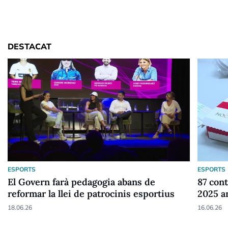
DESTACAT
ESPORTS
ESPORTS
El Govern farà pedagogia abans de
87 cont
reformar la llei de patrocinis esportius
2025 a
18.06.26
16.06.26