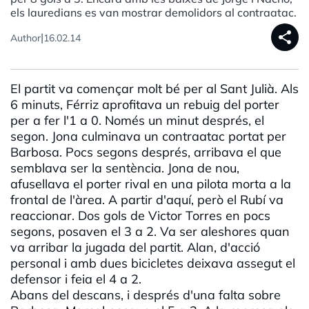
els lauredians es van mostrar demolidors al contraatac.
share
|
Author
16.02.14
El partit va començar molt bé per al Sant Julià. Als
6 minuts, Férriz aprofitava un rebuig del porter
per a fer l'1 a 0. Només un minut després, el
segon. Jona culminava un contraatac portat per
Barbosa. Pocs segons després, arribava el que
semblava ser la sentència. Jona de nou,
afusellava el porter rival en una pilota morta a la
frontal de l'àrea. A partir d'aquí, però el Rubí va
reaccionar. Dos gols de Victor Torres en pocs
segons, posaven el 3 a 2. Va ser aleshores quan
va arribar la jugada del partit. Alan, d'acció
personal i amb dues bicicletes deixava assegut el
defensor i feia el 4 a 2.
Abans del descans, i després d'una falta sobre