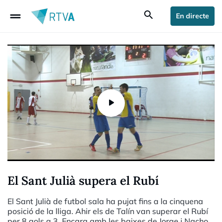
drag_handle
search
En directe
El Sant Julià supera el Rubí
El Sant Julià de futbol sala ha pujat fins a la cinquena
posició de la lliga. Ahir els de Talín van superar el Rubí
per 8 gols a 3. Encara amb les baixes de Jorge i Nacho,