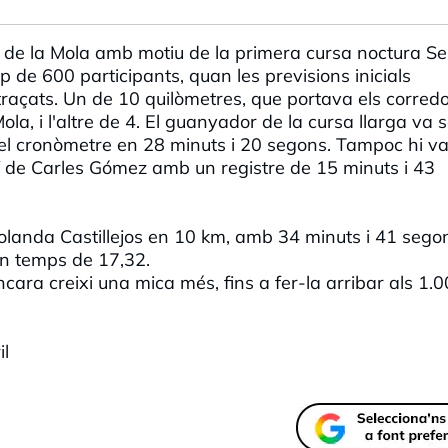
rc de la Mola amb motiu de la primera cursa noctura S
 de 600 participants, quan les previsions inicials
raçats. Un de 10 quilòmetres, que portava els corred
la, i l'altre de 4. El guanyador de la cursa llarga va s
 el cronòmetre en 28 minuts i 20 segons. Tampoc hi v
f de Carles Gómez amb un registre de 15 minuts i 43
olanda Castillejos en 10 km, amb 34 minuts i 41 segon
n temps de 17,32.
cara creixi una mica més, fins a fer-la arribar als 1.
il