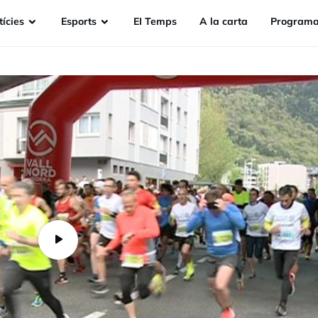
ícies
Esports
EI Temps
A la carta
Programa