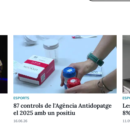
ESPORTS
ESP
87 controls de l'Agència Antidopatge
Le
el 2025 amb un positiu
8
16.06.26
11.0