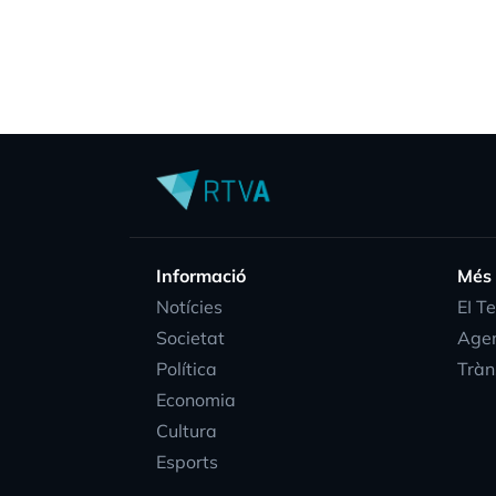
Informació
Més
Notícies
EI T
Societat
Age
Política
Tràn
Economia
Cultura
Esports