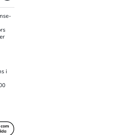
ense-
ors
er
a
s i
000