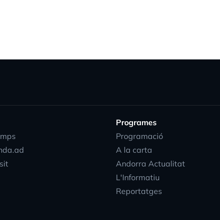
Programes
emps
Programació
nda.ad
A la carta
sit
Andorra Actualitat
L'Informatiu
Reportatges