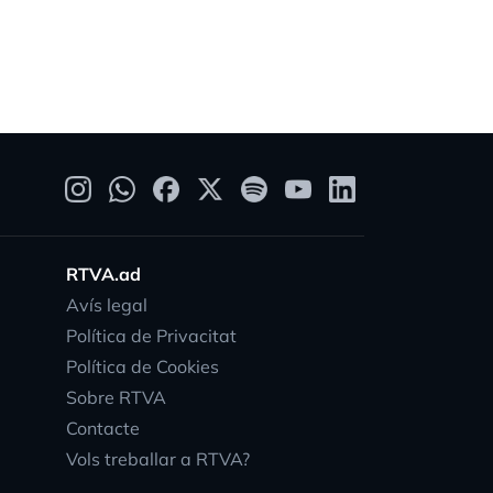
RTVA.ad
Avís legal
Política de Privacitat
Política de Cookies
Sobre RTVA
Contacte
Vols treballar a RTVA?