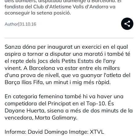
dels bombers, disputada diumenge a Barcelona. El
fondista del Club d'Atletisme Valls d'Andorra va
aconseguir la setena posició.
share
|
Author
31.10.16
Sanza dóna per inaugurat un exercici en el qual
aspira a tornar a disputar una marató i també té
el repte dels Jocs dels Petits Estats de l'any
vinent. A Barcelona va estar entre els millors
d'una prova de nivell, que va guanyar l'atleta del
Barça Ilias Fifa, un minut i mig més ràpid.
En categoria femenina també hi va haver una
competidora del Principat en el Top-10. És
Dayane Huerta, sisena a més de dos minuts de la
vencedora, Marta Galimany.
Informa: David Domingo Imatge: XTVL