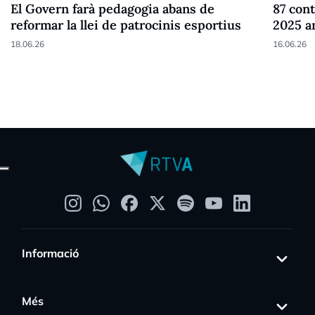
El Govern farà pedagogia abans de
87 cont
reformar la llei de patrocinis esportius
2025 a
18.06.26
16.06.26
Informació
Més