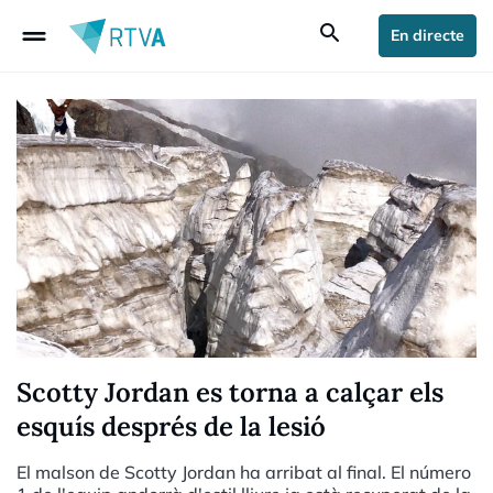
drag_handle
search
En directe
Scotty Jordan es torna a calçar els
esquís després de la lesió
El malson de Scotty Jordan ha arribat al final. El número