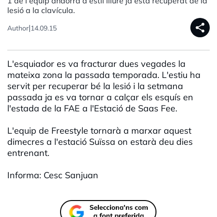
1 de l'equip andorrà d'estil lliure ja està recuperat de la
lesió a la clavícula.
share
|
Author
14.09.15
L'esquiador es va fracturar dues vegades la
mateixa zona la passada temporada. L'estiu ha
servit per recuperar bé la lesió i la setmana
passada ja es va tornar a calçar els esquís en
l'estada de la FAE a l'Estació de Saas Fee.
L'equip de Freestyle tornarà a marxar aquest
dimecres a l'estació Suïssa on estarà deu dies
entrenant.
Informa: Cesc Sanjuan