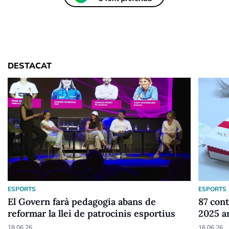
DESTACAT
ESPORTS
ESPORTS
El Govern farà pedagogia abans de
87 cont
reformar la llei de patrocinis esportius
2025 a
18.06.26
16.06.26