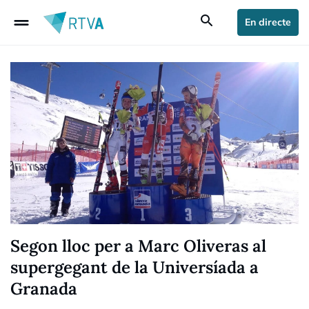
drag_handle
search
En directe
Segon lloc per a Marc Oliveras al
supergegant de la Universíada a
Granada