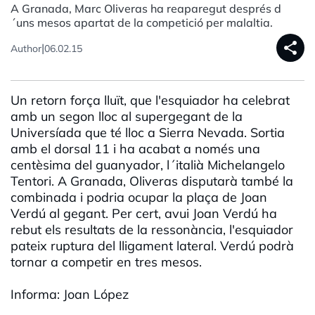
A Granada, Marc Oliveras ha reaparegut després d
´uns mesos apartat de la competició per malaltia.
share
|
Author
06.02.15
Un retorn força lluït, que l'esquiador ha celebrat
amb un segon lloc al supergegant de la
Universíada que té lloc a Sierra Nevada. Sortia
amb el dorsal 11 i ha acabat a només una
centèsima del guanyador, l´italià Michelangelo
Tentori. A Granada, Oliveras disputarà també la
combinada i podria ocupar la plaça de Joan
Verdú al gegant. Per cert, avui Joan Verdú ha
rebut els resultats de la ressonància, l'esquiador
pateix ruptura del lligament lateral. Verdú podrà
tornar a competir en tres mesos.
Informa: Joan López