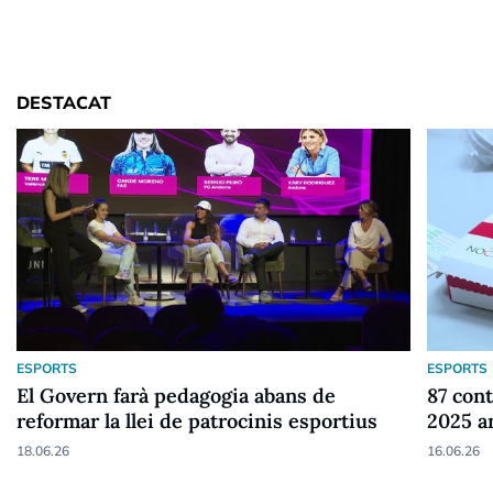
DESTACAT
ESPORTS
ESPORTS
El Govern farà pedagogia abans de
87 cont
reformar la llei de patrocinis esportius
2025 a
18.06.26
16.06.26