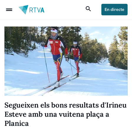
drag_handle
search
En directe
Segueixen els bons resultats d'Irineu
Esteve amb una vuitena plaça a
Planica