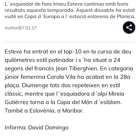
L´esquiador de fons Irineu Esteve continua amb bons
resultats aquesta temporada. Aquest dissabte ha estat
vuitè en Copa d´Europa a l´estació eslovena de Planica.
share
|
Author
07.01.17
Esteve ha entrat en el top-10 en la cursa de deu
quilòmetres estil patinador i s´ha situat a 24
segons del francès Jean Tiberghien. En categoria
júnior femenina Carola Vila ha acabat en la 28a
plaça. Diumenge tots dos repeteixen en estil
clàssic, mentre que l´esquiadora d´alpí Mireia
Gutiérrez torna a la Copa del Món d´eslàlom.
També a Eslovènia, a Maribor.
Informa: David Domingo