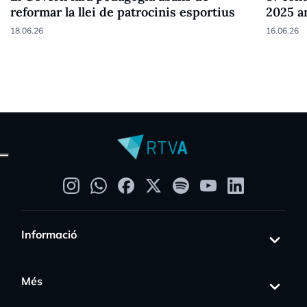
reformar la llei de patrocinis esportius
2025 a
18.06.26
16.06.26
Informació
Més