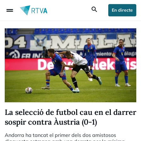
drag_handle
search
En directe
La selecció de futbol cau en el darrer
sospir contra Àustria (0-1)
Andorra ha tancat el primer dels dos amistosos