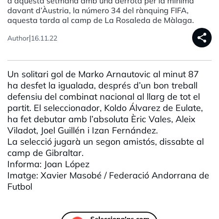
d’aquesta setmana amb una derrota per la mínima
davant d’Àustria, la número 34 del rànquing FIFA,
aquesta tarda al camp de La Rosaleda de Màlaga.
share
|
Author
16.11.22
Un solitari gol de Marko Arnautovic al minut 87
ha desfet la igualada, després d’un bon treball
defensiu del combinat nacional al llarg de tot el
partit. El seleccionador, Koldo Álvarez de Eulate,
ha fet debutar amb l’absoluta Èric Vales, Aleix
Viladot, Joel Guillén i Izan Fernández.
La selecció jugarà un segon amistós, dissabte al
camp de Gibraltar.
Informa: Joan López
Imatge: Xavier Masobé / Federació Andorrana de
Futbol