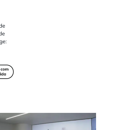
 de
 de
ge: