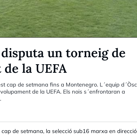
 disputa un torneig de
 de la UEFA
est cap de setmana fins a Montenegro. L´equip d´Òs
nvolupament de la UEFA. Els nois s´enfrontaran a
.
t cap de setmana, la selecció sub16 marxa en direcció