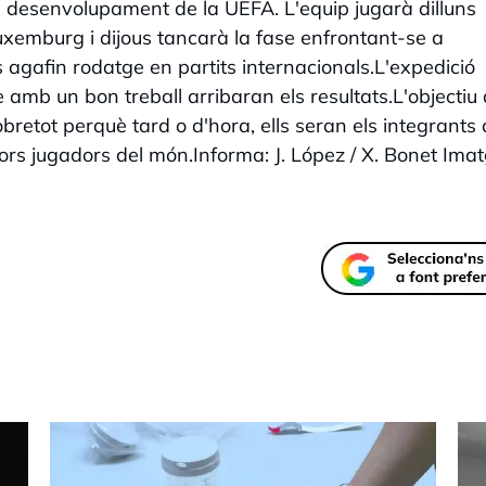
 desenvolupament de la UEFA. L'equip jugarà dilluns
uxemburg i dijous tancarà la fase enfrontant-se a
es agafin rodatge en partits internacionals.L'expedició
mb un bon treball arribaran els resultats.L'objectiu
obretot perquè tard o d'hora, ells seran els integrants
llors jugadors del món.Informa: J. López / X. Bonet Imat