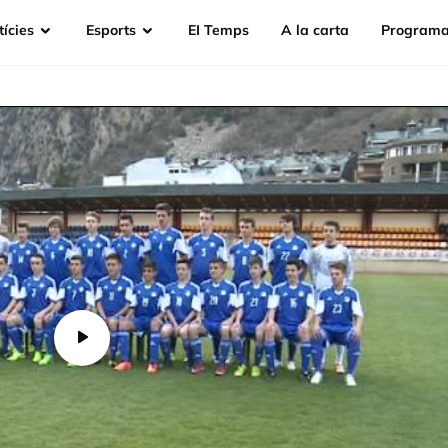
ícies
Esports
EI Temps
A la carta
Programa