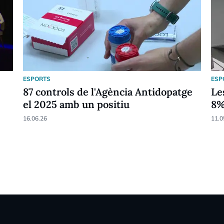
ESPORTS
ESP
87 controls de l'Agència Antidopatge
Le
el 2025 amb un positiu
8
16.06.26
11.0