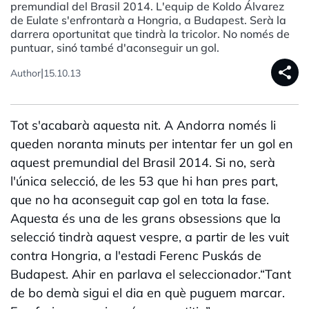
premundial del Brasil 2014. L'equip de Koldo Álvarez
de Eulate s'enfrontarà a Hongria, a Budapest. Serà la
darrera oportunitat que tindrà la tricolor. No només de
puntuar, sinó també d'aconseguir un gol.
share
|
Author
15.10.13
Tot s'acabarà aquesta nit. A Andorra només li
queden noranta minuts per intentar fer un gol en
aquest premundial del Brasil 2014. Si no, serà
l'única selecció, de les 53 que hi han pres part,
que no ha aconseguit cap gol en tota la fase.
Aquesta és una de les grans obsessions que la
selecció tindrà aquest vespre, a partir de les vuit
contra Hongria, a l'estadi Ferenc Puskás de
Budapest. Ahir en parlava el seleccionador.“Tant
de bo demà sigui el dia en què puguem marcar.