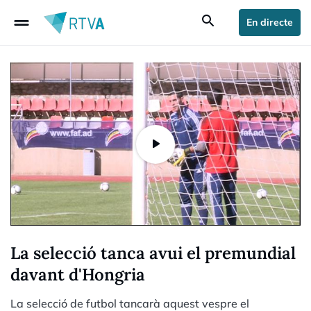
drag_handle
search
En directe
La selecció tanca avui el premundial
davant d'Hongria
La selecció de futbol tancarà aquest vespre el