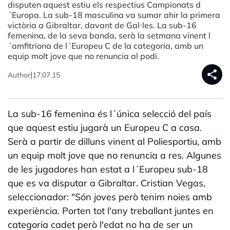
disputen aquest estiu els respectius Campionats d
´Europa. La sub-18 masculina va sumar ahir la primera
victòria a Gibraltar, davant de Gal·les. La sub-16
femenina, de la seva banda, serà la setmana vinent l
´amfitriona de l´Europeu C de la categoria, amb un
equip molt jove que no renuncia al podi.
share
|
Author
17.07.15
La sub-16 femenina és l´única selecció del país
que aquest estiu jugarà un Europeu C a casa.
Serà a partir de dilluns vinent al Poliesportiu, amb
un equip molt jove que no renuncia a res. Algunes
de les jugadores han estat a l´Europeu sub-18
que es va disputar a Gibraltar. Cristian Vegas,
seleccionador: "Són joves però tenim noies amb
experiència. Porten tot l'any treballant juntes en
categoria cadet però l'edat no ha de ser un