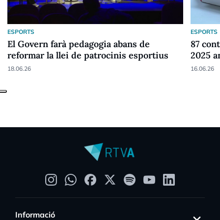
ESPORTS
ESPORTS
El Govern farà pedagogia abans de
87 cont
reformar la llei de patrocinis esportius
2025 a
18.06.26
16.06.26
Informació