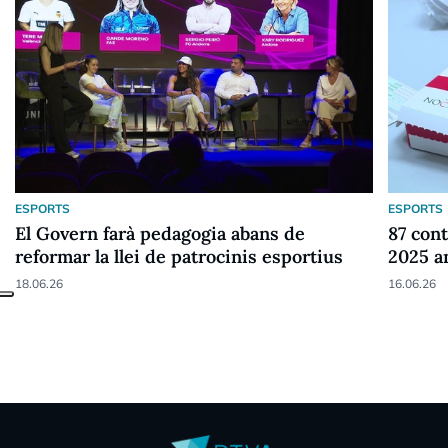
ESPORTS
ESPORTS
El Govern farà pedagogia abans de
87 cont
reformar la llei de patrocinis esportius
2025 a
18.06.26
16.06.26