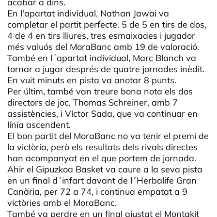
acabar a dins.
En l'apartat individual, Nathan Jawai va
completar el partit perfecte. 5 de 5 en tirs de dos,
4 de 4 en tirs lliures, tres esmaixades i jugador
més valuós del MoraBanc amb 19 de valoració.
També en l´apartat individual, Marc Blanch va
tornar a jugar després de quatre jornades inèdit.
En vuit minuts en pista va anotar 8 punts.
Per últim, també van treure bona nota els dos
directors de joc, Thomas Schreiner, amb 7
assistències, i Víctor Sada, que va continuar en
línia ascendent.
El bon partit del MoraBanc no va tenir el premi de
la victòria, però els resultats dels rivals directes
han acompanyat en el que portem de jornada.
Ahir el Gipuzkoa Basket va caure a la seva pista
en un final d´infart davant de l´Herbalife Gran
Canària, per 72 a 74, i continua empatat a 9
victòries amb el MoraBanc.
També va perdre en un final ajustat el Montakit