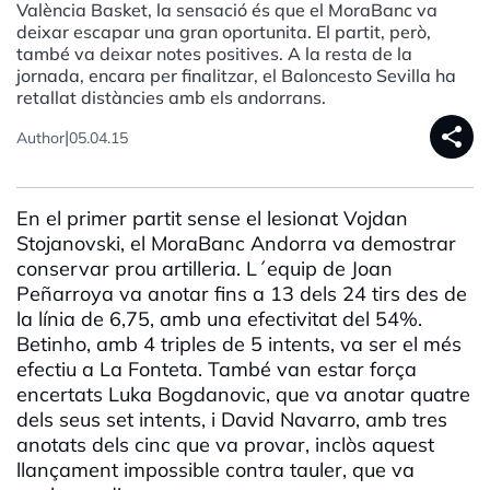
València Basket, la sensació és que el MoraBanc va
deixar escapar una gran oportunita. El partit, però,
també va deixar notes positives. A la resta de la
jornada, encara per finalitzar, el Baloncesto Sevilla ha
retallat distàncies amb els andorrans.
share
|
Author
05.04.15
En el primer partit sense el lesionat Vojdan
Stojanovski, el MoraBanc Andorra va demostrar
conservar prou artilleria. L´equip de Joan
Peñarroya va anotar fins a 13 dels 24 tirs des de
la línia de 6,75, amb una efectivitat del 54%.
Betinho, amb 4 triples de 5 intents, va ser el més
efectiu a La Fonteta. També van estar força
encertats Luka Bogdanovic, que va anotar quatre
dels seus set intents, i David Navarro, amb tres
anotats dels cinc que va provar, inclòs aquest
llançament impossible contra tauler, que va