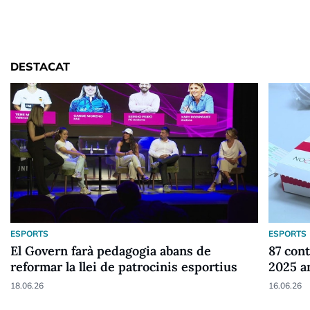
DESTACAT
ESPORTS
ESPORTS
El Govern farà pedagogia abans de
87 cont
reformar la llei de patrocinis esportius
2025 a
18.06.26
16.06.26