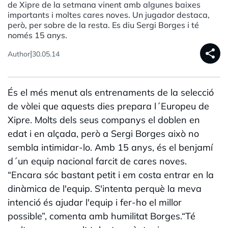
de Xipre de la setmana vinent amb algunes baixes
importants i moltes cares noves. Un jugador destaca,
però, per sobre de la resta. Es diu Sergi Borges i té
només 15 anys.
share
|
Author
30.05.14
És el més menut als entrenaments de la selecció
de vòlei que aquests dies prepara l´Europeu de
Xipre. Molts dels seus companys el doblen en
edat i en alçada, però a Sergi Borges això no
sembla intimidar-lo. Amb 15 anys, és el benjamí
d´un equip nacional farcit de cares noves.
“Encara sóc bastant petit i em costa entrar en la
dinàmica de l'equip. S'intenta perquè la meva
intenció és ajudar l'equip i fer-ho el millor
possible”, comenta amb humilitat Borges.“Té