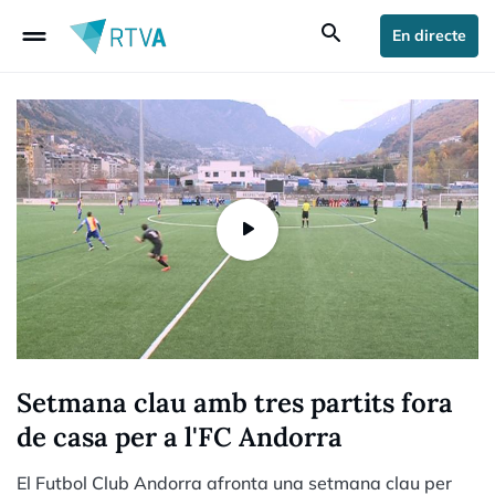
drag_handle
search
En directe
Setmana clau amb tres partits fora
de casa per a l'FC Andorra
El Futbol Club Andorra afronta una setmana clau per