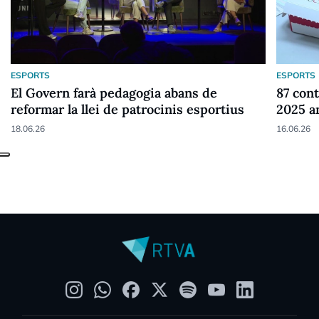
ESPORTS
ESPORTS
El Govern farà pedagogia abans de
87 cont
reformar la llei de patrocinis esportius
2025 a
18.06.26
16.06.26