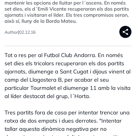
mantenir les opcions de lluitar per l´ascens. En només
set dies, els d´Emili Vicente recuperaran els dos partits
ajornats i visitaran el líder. Els tres compromisos seran,
això sí, lluny de la Borda Mateu.
share
|
Author
02.12.16
Tot o res per al Futbol Club Andorra. En només
set dies els tricolors recuperaran els dos partits
ajornats, diumenge a Sant Cugat i dijous vinent al
camp del Llagostera B, per acabar el seu
particular Tourmalet el diumenge 11 amb la visita
al líder destacat del grup, l´Horta.
Tres partits fora de casa per intentar trencar una
ratxa de dos empats i dues derrotes. "Intentar
tallar aquesta dinàmica negativa per no