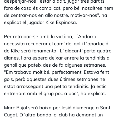
despenjar-nos i estar a dalt. Jugar tres partits
fora de casa és complicat, però bé, nosaltres hem
de centrar-nos en allò nostre, motivar-nos", ha
explicat el jugador Kike Espinosa.
Per retrobar-se amb la victòria, l´Andorra
necessita recuperar el camí del gol i l´aportació
de Kike serà fonamental. L´alacantí porta quatre
dianes, i ara espera deixar enrere la tendinitis al
genoll que pateix des de fa algunes setmanes.
"Em trobava molt bé, perfectament. Estava fent
gols, però aquestes dues últimes setmanes he
estat arrossegant una petita tendinitis. Ja estic
entrenant amb el grup poc a poc", ha explicat.
Marc Pujol serà baixa per lesió diumenge a Sant
Cugat. D´altra banda, el club ha demanat un