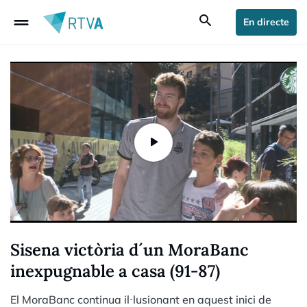
drag_handle
search
En directe
Sisena victòria d´un MoraBanc
inexpugnable a casa (91-87)
El MoraBanc continua il·lusionant en aquest inici de