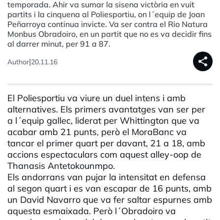
temporada. Ahir va sumar la sisena victòria en vuit
partits i la cinquena al Poliesportiu, on l´equip de Joan
Peñarroya continua invicte. Va ser contra el Rio Natura
Monbus Obradoiro, en un partit que no es va decidir fins
al darrer minut, per 91 a 87.
share
|
Author
20.11.16
El Poliesportiu va viure un duel intens i amb
alternatives. Els primers avantatges van ser per
a l´equip gallec, liderat per Whittington que va
acabar amb 21 punts, però el MoraBanc va
tancar el primer quart per davant, 21 a 18, amb
accions espectaculars com aquest alley-oop de
Thanasis Antetokounmpo.
Els andorrans van pujar la intensitat en defensa
al segon quart i es van escapar de 16 punts, amb
un David Navarro que va fer saltar espurnes amb
aquesta esmaixada. Però l´Obradoiro va