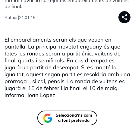
format i avui ha sortejat els emparellaments de vuitens
de final.
share
|
Author
21.01.15
El emparellaments seran els que veuen en
pantalla. La principal novetat enguany és que
totes les rondes seran a partit únic: vuitens de
final, quarts i semifinals. En cas d´empat es
jugarà un partit de desempat. Si es manté la
igualtat, aquest segon partit es resoldria amb una
pròrroga i, si cal, penals. La ronda de vuitens es
jugarà el 15 de febrer i la final, el 10 de maig.
Informa: Joan López