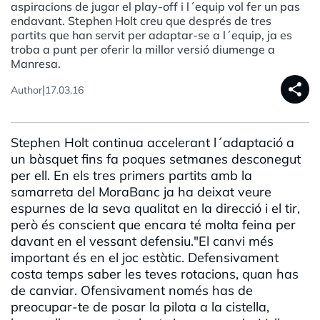
aspiracions de jugar el play-off i l´equip vol fer un pas
endavant. Stephen Holt creu que després de tres
partits que han servit per adaptar-se a l´equip, ja es
troba a punt per oferir la millor versió diumenge a
Manresa.
share
|
Author
17.03.16
Stephen Holt continua accelerant l´adaptació a
un bàsquet fins fa poques setmanes desconegut
per ell. En els tres primers partits amb la
samarreta del MoraBanc ja ha deixat veure
espurnes de la seva qualitat en la direcció i el tir,
però és conscient que encara té molta feina per
davant en el vessant defensiu."El canvi més
important és en el joc estàtic. Defensivament
costa temps saber les teves rotacions, quan has
de canviar. Ofensivament només has de
preocupar-te de posar la pilota a la cistella,