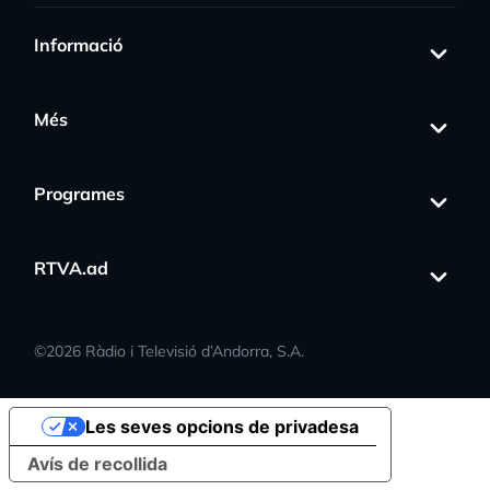
Informació
Més
Programes
RTVA.ad
©
2026
Ràdio i Televisió d’Andorra, S.A.
Les seves opcions de privadesa
Avís de recollida