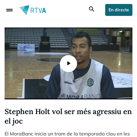
drag_handle
search
En directe
Stephen Holt vol ser més agressiu en
el joc
El MoraBanc inicia un tram de la temporada clau en les