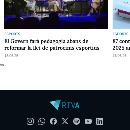
ESPORTS
ESPORTS
El Govern farà pedagogia abans de
87 cont
reformar la llei de patrocinis esportius
2025 a
18.06.26
16.06.26