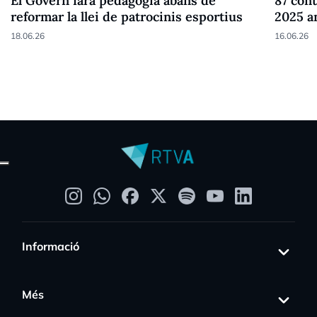
El Govern farà pedagogia abans de
87 cont
reformar la llei de patrocinis esportius
2025 a
18.06.26
16.06.26
Informació
Més