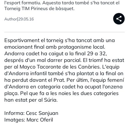
l'esport formatiu. Aquesta tarda també s'ha tancat el
Torneig TIM Pirineus de bàsquet.
share
|
Author
29.05.16
Esportivament el torneig s'ha tancat amb una
emocionant final amb protagonisme local.
Andorra cadet ha caigut a la final 29 a 32,
després d'un mal darrer parcial. El triomf ha estat
per al Mayco Tacoronte de les Canàries. L'equip
d'Andorra infantil també s'ha plantat a la final on
ha perdut davant el Prat. Per últim, l'equip femení
d'Andorra en categoria cadet ha ocupat l'onzena
plaça. Pel que fa a les noies les dues categories
han estat per al Súria.
Informa: Cesc Sanjuan
Imatges: Marc Oferil