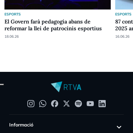
ESPORTS
ESPORTS
El Govern farà pedagogia abans de
87 cont
reformar la llei de patrocinis esportius
2025 a
18.06.26
16.06.26
Informació