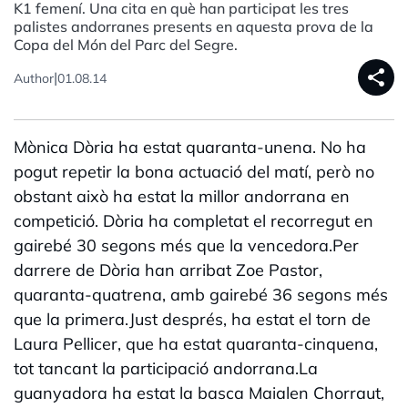
K1 femení. Una cita en què han participat les tres
palistes andorranes presents en aquesta prova de la
Copa del Món del Parc del Segre.
share
|
Author
01.08.14
Mònica Dòria ha estat quaranta-unena. No ha
pogut repetir la bona actuació del matí, però no
obstant això ha estat la millor andorrana en
competició. Dòria ha completat el recorregut en
gairebé 30 segons més que la vencedora.Per
darrere de Dòria han arribat Zoe Pastor,
quaranta-quatrena, amb gairebé 36 segons més
que la primera.Just després, ha estat el torn de
Laura Pellicer, que ha estat quaranta-cinquena,
tot tancant la participació andorrana.La
guanyadora ha estat la basca Maialen Chorraut,