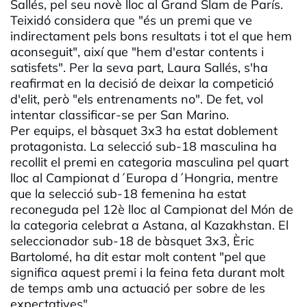
Sallés, pel seu novè lloc al Grand Slam de París.
Teixidó considera que "és un premi que ve
indirectament pels bons resultats i tot el que hem
aconseguit", així que "hem d'estar contents i
satisfets". Per la seva part, Laura Sallés, s'ha
reafirmat en la decisió de deixar la competició
d'elit, però "els entrenaments no". De fet, vol
intentar classificar-se per San Marino.
Per equips, el bàsquet 3x3 ha estat doblement
protagonista. La selecció sub-18 masculina ha
recollit el premi en categoria masculina pel quart
lloc al Campionat d´Europa d´Hongria, mentre
que la selecció sub-18 femenina ha estat
reconeguda pel 12è lloc al Campionat del Món de
la categoria celebrat a Astana, al Kazakhstan. El
seleccionador sub-18 de bàsquet 3x3, Èric
Bartolomé, ha dit estar molt content "pel que
significa aquest premi i la feina feta durant molt
de temps amb una actuació per sobre de les
expectatives".