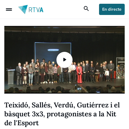
drag_handle
search
En directe
Teixidó, Sallés, Verdú, Gutiérrez i el
bàsquet 3x3, protagonistes a la Nit
de l'Esport