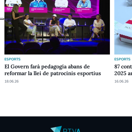
ESPORTS
ESPORTS
El Govern farà pedagogia abans de
87 cont
reformar la llei de patrocinis esportius
2025 a
18.06.26
16.06.26