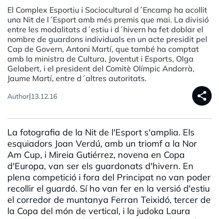
El Complex Esportiu i Sociocultural d´Encamp ha acollit
una Nit de l´Esport amb més premis que mai. La divisió
entre les modalitats d´estiu i d´hivern ha fet doblar el
nombre de guardons individuals en un acte presidit pel
Cap de Govern, Antoni Martí, que també ha comptat
amb la ministra de Cultura, Joventut i Esports, Olga
Gelabert, i el president del Comitè Olímpic Andorrà,
Jaume Martí, entre d´altres autoritats.
share
|
Author
13.12.16
La fotografia de la Nit de l'Esport s'amplia. Els
esquiadors Joan Verdú, amb un triomf a la Nor
Am Cup, i Mireia Gutiérrez, novena en Copa
d'Europa, van ser els guardonats d'hivern. En
plena competició i fora del Principat no van poder
recollir el guardó. Sí ho van fer en la versió d'estiu
el corredor de muntanya Ferran Teixidó, tercer de
la Copa del món de vertical, i la judoka Laura