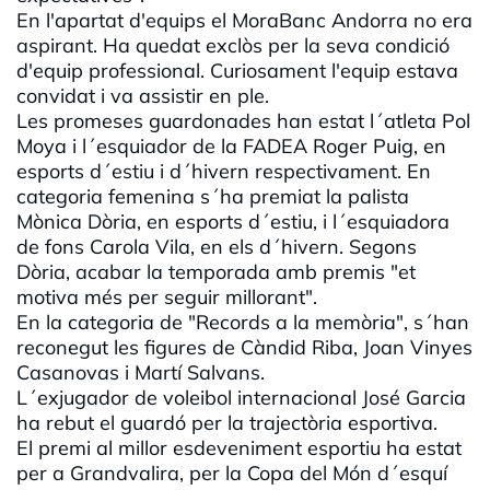
En l'apartat d'equips el MoraBanc Andorra no era
aspirant. Ha quedat exclòs per la seva condició
d'equip professional. Curiosament l'equip estava
convidat i va assistir en ple.
Les promeses guardonades han estat l´atleta Pol
Moya i l´esquiador de la FADEA Roger Puig, en
esports d´estiu i d´hivern respectivament. En
categoria femenina s´ha premiat la palista
Mònica Dòria, en esports d´estiu, i l´esquiadora
de fons Carola Vila, en els d´hivern. Segons
Dòria, acabar la temporada amb premis "et
motiva més per seguir millorant".
En la categoria de "Records a la memòria", s´han
reconegut les figures de Càndid Riba, Joan Vinyes
Casanovas i Martí Salvans.
L´exjugador de voleibol internacional José Garcia
ha rebut el guardó per la trajectòria esportiva.
El premi al millor esdeveniment esportiu ha estat
per a Grandvalira, per la Copa del Món d´esquí