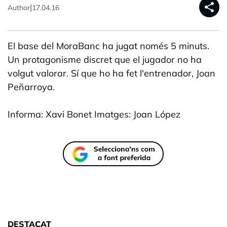
share
|
Author
17.04.16
El base del MoraBanc ha jugat només 5 minuts.
Un protagonisme discret que el jugador no ha
volgut valorar. Sí que ho ha fet l'entrenador, Joan
Peñarroya.
Informa: Xavi Bonet Imatges: Joan López
DESTACAT