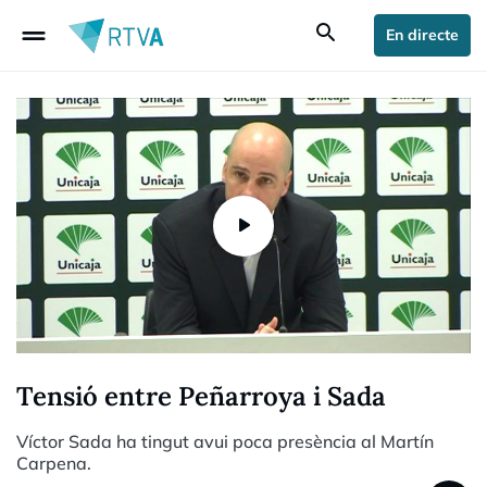
drag_handle
search
En directe
Tensió entre Peñarroya i Sada
Víctor Sada ha tingut avui poca presència al Martín
Carpena.