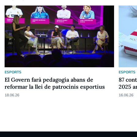
ESPORTS
ESPORTS
El Govern farà pedagogia abans de
87 cont
reformar la llei de patrocinis esportius
2025 a
18.06.26
16.06.26