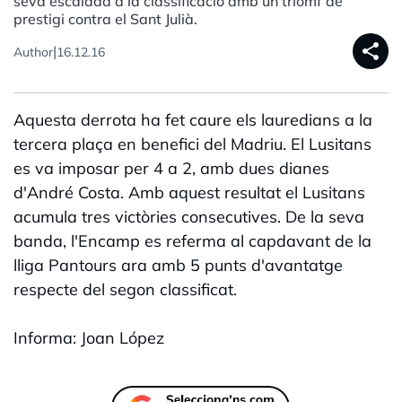
seva escalada a la classificació amb un triomf de
prestigi contra el Sant Julià.
share
|
Author
16.12.16
Aquesta derrota ha fet caure els lauredians a la
tercera plaça en benefici del Madriu. El Lusitans
es va imposar per 4 a 2, amb dues dianes
d'André Costa. Amb aquest resultat el Lusitans
acumula tres victòries consecutives. De la seva
banda, l'Encamp es referma al capdavant de la
lliga Pantours ara amb 5 punts d'avantatge
respecte del segon classificat.
Informa: Joan López