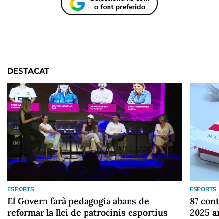
DESTACAT
ESPORTS
ESPORTS
El Govern farà pedagogia abans de
87 cont
reformar la llei de patrocinis esportius
2025 a