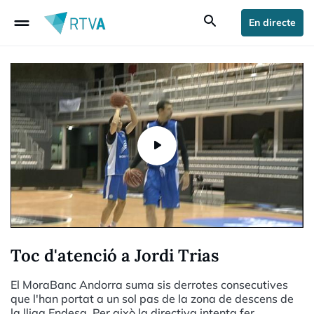
drag_handle
search
En directe
Toc d'atenció a Jordi Trias
El MoraBanc Andorra suma sis derrotes consecutives
que l'han portat a un sol pas de la zona de descens de
la lliga Endesa. Per això la directiva intenta fer