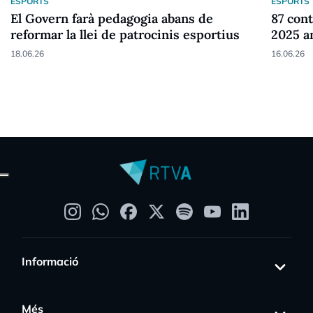
ESPORTS
ESPORTS
El Govern farà pedagogia abans de
87 cont
reformar la llei de patrocinis esportius
2025 a
18.06.26
16.06.26
Informació
Més