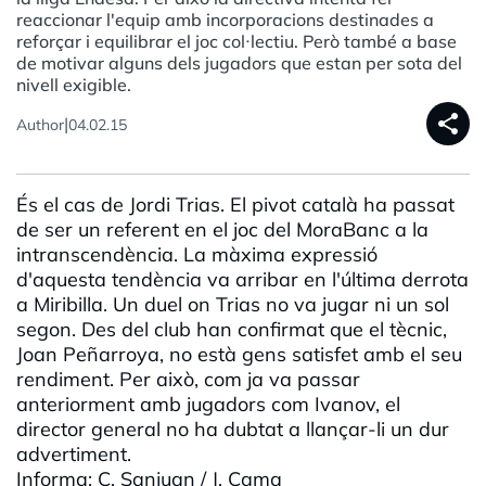
reaccionar l'equip amb incorporacions destinades a
reforçar i equilibrar el joc col·lectiu. Però també a base
de motivar alguns dels jugadors que estan per sota del
nivell exigible.
share
|
Author
04.02.15
És el cas de Jordi Trias. El pivot català ha passat
de ser un referent en el joc del MoraBanc a la
intranscendència. La màxima expressió
d'aquesta tendència va arribar en l'última derrota
a Miribilla. Un duel on Trias no va jugar ni un sol
segon. Des del club han confirmat que el tècnic,
Joan Peñarroya, no està gens satisfet amb el seu
rendiment. Per això, com ja va passar
anteriorment amb jugadors com Ivanov, el
director general no ha dubtat a llançar-li un dur
advertiment.
Informa: C. Sanjuan / J. Cama