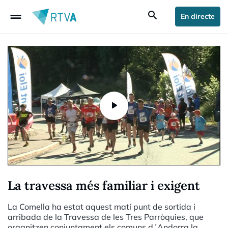
drag_handle
search
En directe
La travessa més familiar i exigent
La Comella ha estat aquest matí punt de sortida i
arribada de la Travessa de les Tres Parròquies, que
organitzen conjuntament els comuns d´Andorra la