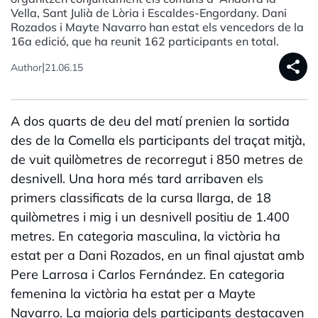
Vella, Sant Julià de Lòria i Escaldes-Engordany. Dani
Rozados i Mayte Navarro han estat els vencedors de la
16a edició, que ha reunit 162 participants en total.
share
|
Author
21.06.15
A dos quarts de deu del matí prenien la sortida
des de la Comella els participants del traçat mitjà,
de vuit quilòmetres de recorregut i 850 metres de
desnivell. Una hora més tard arribaven els
primers classificats de la cursa llarga, de 18
quilòmetres i mig i un desnivell positiu de 1.400
metres. En categoria masculina, la victòria ha
estat per a Dani Rozados, en un final ajustat amb
Pere Larrosa i Carlos Fernández. En categoria
femenina la victòria ha estat per a Mayte
Navarro. La majoria dels participants destacaven