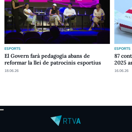
ESPORTS
ESPORTS
El Govern farà pedagogia abans de
87 cont
reformar la llei de patrocinis esportius
2025 a
18.06.26
16.06.26