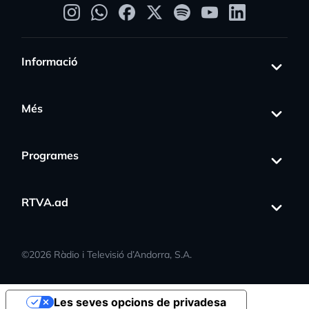
Informació
Més
Programes
RTVA.ad
©
2026
Ràdio i Televisió d’Andorra, S.A.
Les seves opcions de privadesa