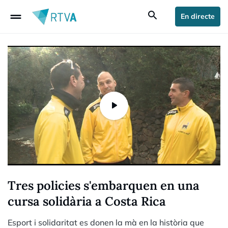
drag_handle
search
En directe
Tres policies s'embarquen en una
cursa solidària a Costa Rica
Esport i solidaritat es donen la mà en la història que