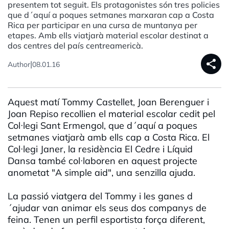
presentem tot seguit. Els protagonistes són tres policies
que d´aquí a poques setmanes marxaran cap a Costa
Rica per participar en una cursa de muntanya per
etapes. Amb ells viatjarà material escolar destinat a
dos centres del país centreamericà.
share
|
Author
08.01.16
Aquest matí Tommy Castellet, Joan Berenguer i
Joan Repiso recollien el material escolar cedit pel
Col·legi Sant Ermengol, que d´aquí a poques
setmanes viatjarà amb ells cap a Costa Rica. El
Col·legi Janer, la residència El Cedre i Líquid
Dansa també col·laboren en aquest projecte
anometat "A simple aid", una senzilla ajuda.
La passió viatgera del Tommy i les ganes d
´ajudar van animar els seus dos companys de
feina. Tenen un perfil esportista força diferent,