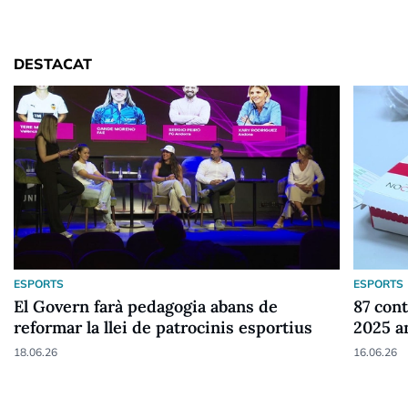
DESTACAT
ESPORTS
ESPORTS
El Govern farà pedagogia abans de
87 cont
reformar la llei de patrocinis esportius
2025 a
18.06.26
16.06.26