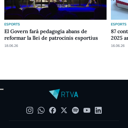
ESPORTS
ESPORTS
El Govern farà pedagogia abans de
87 cont
reformar la llei de patrocinis esportius
2025 a
18.06.26
16.06.26