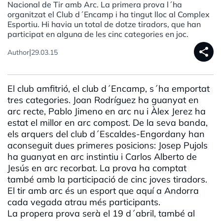
Nacional de Tir amb Arc. La primera prova l´ha
organitzat el Club d´Encamp i ha tingut lloc al Complex
Esportiu. Hi havia un total de dotze tiradors, que han
participat en alguna de les cinc categories en joc.
share
|
Author
29.03.15
El club amfitrió, el club d´Encamp, s´ha emportat
tres categories. Joan Rodríguez ha guanyat en
arc recte, Pablo Jimeno en arc nu i Àlex Jerez ha
estat el millor en arc compost. De la seva banda,
els arquers del club d´Escaldes-Engordany han
aconseguit dues primeres posicions: Josep Pujols
ha guanyat en arc instintiu i Carlos Alberto de
Jesús en arc recorbat. La prova ha comptat
també amb la participació de cinc joves tiradors.
El tir amb arc és un esport que aquí a Andorra
cada vegada atrau més participants.
La propera prova serà el 19 d´abril, també al