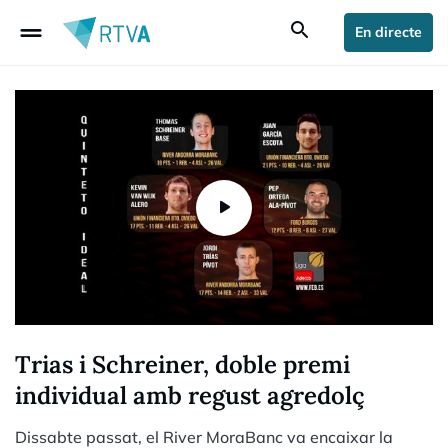
drag_handle
search
En directe
Trias i Schreiner, doble premi
individual amb regust agredolç
Dissabte passat, el River MoraBanc va encaixar la