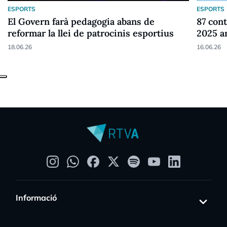
ESPORTS
ESPORTS
El Govern farà pedagogia abans de
87 cont
reformar la llei de patrocinis esportius
2025 a
18.06.26
16.06.26
Informació