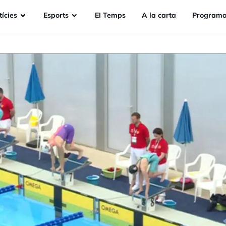
ícies
Esports
EI Temps
A la carta
Programa