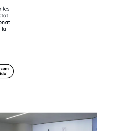
 les
stat
onat
 la