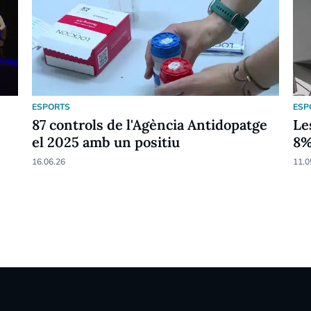
ESPORTS
ESP
87 controls de l'Agència Antidopatge
Le
el 2025 amb un positiu
8
16.06.26
11.0