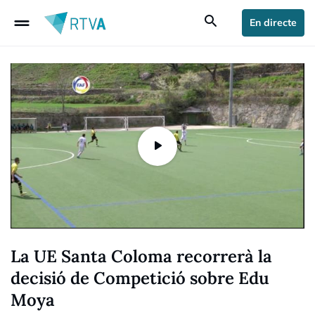
drag_handle
search
En directe
La UE Santa Coloma recorrerà la
decisió de Competició sobre Edu
Moya