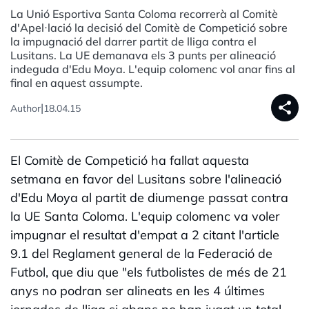
La Unió Esportiva Santa Coloma recorrerà al Comitè
d'Apel·lació la decisió del Comitè de Competició sobre
la impugnació del darrer partit de lliga contra el
Lusitans. La UE demanava els 3 punts per alineació
indeguda d'Edu Moya. L'equip colomenc vol anar fins al
final en aquest assumpte.
share
|
Author
18.04.15
El Comitè de Competició ha fallat aquesta
setmana en favor del Lusitans sobre l'alineació
d'Edu Moya al partit de diumenge passat contra
la UE Santa Coloma. L'equip colomenc va voler
impugnar el resultat d'empat a 2 citant l'article
9.1 del Reglament general de la Federació de
Futbol, que diu que "els futbolistes de més de 21
anys no podran ser alineats en les 4 últimes