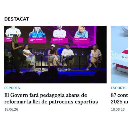
DESTACAT
ESPORTS
ESPORTS
El Govern farà pedagogia abans de
87 cont
reformar la llei de patrocinis esportius
2025 a
18.06.26
16.06.26