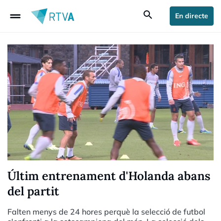
drag_handle
search
En directe
Últim entrenament d'Holanda abans
del partit
Falten menys de 24 hores perquè la selecció de futbol