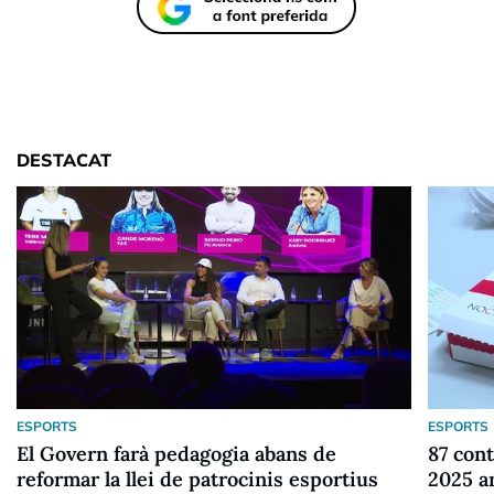
DESTACAT
ESPORTS
ESPORTS
El Govern farà pedagogia abans de
87 cont
reformar la llei de patrocinis esportius
2025 a