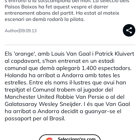
s'enfronti a la sotscampiona del món. La selecció dels
Països Baixos ha fet aquest vespre el darrer
entrenament abans del partit. Ha estat al mateix
escenari on demà rodarà la pilota.
share
|
Author
09.09.13
Els 'orange', amb Louis Van Gaal i Patrick Kluivert
al capdavant, s'han entrenat en un estadi
comunal que demà aplegarà 1.400 espectadors.
Holanda ha arribat a Andorra amb totes les
estrelles. Entre els noms il·lustres que avui han
trepitjat el Comunal trobem al jugador del
Manchester United Robbie Van Persie o al del
Galatasaray Wesley Sneijder. I és que Van Gaal
ha arribat a Andorra decidit a guanyar-se el
passaport per al Brasil.