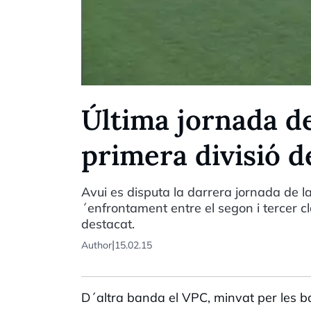
Última jornada de
primera divisió d
Avui es disputa la darrera jornada de la 
´enfrontament entre el segon i tercer cla
destacat.
|
Author
15.02.15
D´altra banda el VPC, minvat per les b