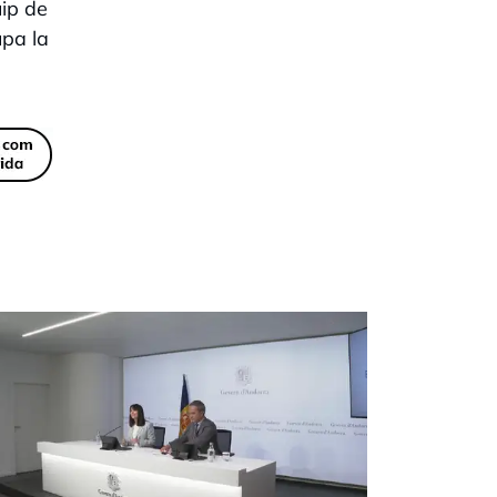
uip de
upa la