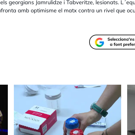
s georgians Jamrulidze i Tabveritze, lesionats. L´eq
afronta amb optimisme el matx contra un rivel que oc