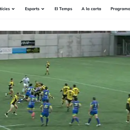
ícies
Esports
EI Temps
A la carta
Programa