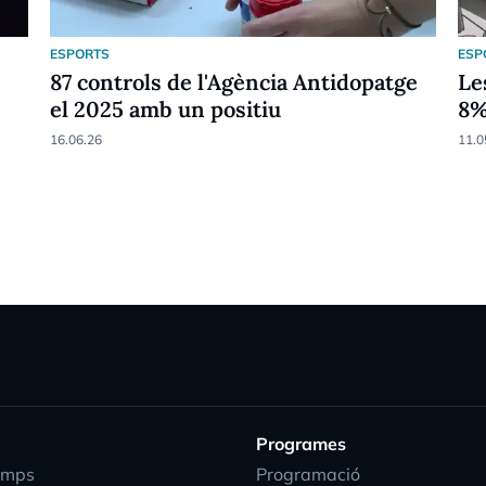
ESPORTS
ESP
87 controls de l'Agència Antidopatge
Le
el 2025 amb un positiu
8
16.06.26
11.0
Programes
emps
Programació