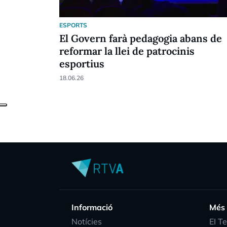
ESPORTS
El Govern farà pedagogia abans de
reformar la llei de patrocinis
esportius
18.06.26
Informació
Més
Notícies
EI T