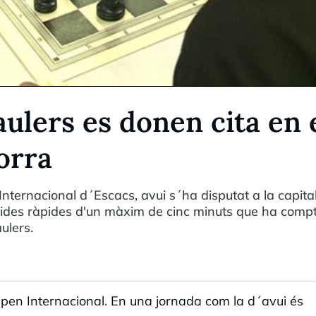
ulers es donen cita en 
orra
nternacional d´Escacs, avui s´ha disputat a la capital
tides ràpides d'un màxim de cinc minuts que ha comp
ulers.
Open Internacional. En una jornada com la d´avui és