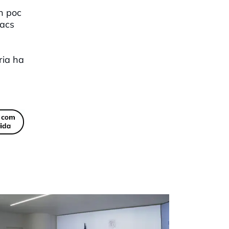
n poc
cacs
ria ha