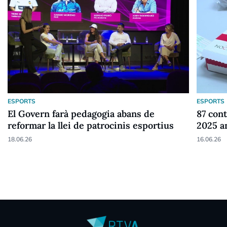
ESPORTS
ESPORTS
El Govern farà pedagogia abans de
87 cont
reformar la llei de patrocinis esportius
2025 a
18.06.26
16.06.26