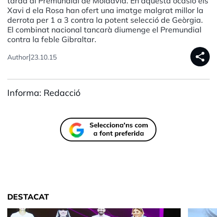
tarda al Premundial de Moldàvia. En aquesta ocasió els
Xavi d ela Rosa han ofert una imatge malgrat millor la
derrota per 1 a 3 contra la potent selecció de Geòrgia.
El combinat nacional tancarà diumenge el Premundial
contra la feble Gibraltar.
share
|
Author
23.10.15
Informa: Redacció
DESTACAT