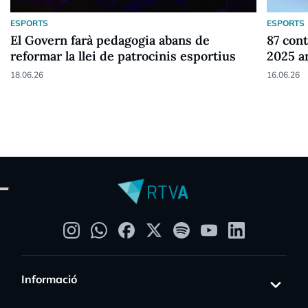
ESPORTS
ESPORTS
El Govern farà pedagogia abans de
87 cont
reformar la llei de patrocinis esportius
2025 a
18.06.26
16.06.26
Informació