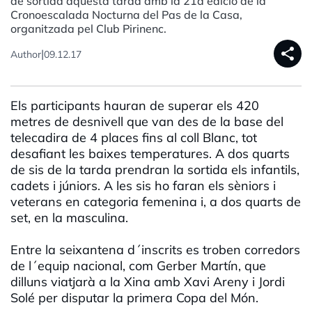
de sortida aquesta tarda amb la 21a edició de la
Cronoescalada Nocturna del Pas de la Casa,
organitzada pel Club Pirinenc.
share
|
Author
09.12.17
Els participants hauran de superar els 420
metres de desnivell que van des de la base del
telecadira de 4 places fins al coll Blanc, tot
desafiant les baixes temperatures. A dos quarts
de sis de la tarda prendran la sortida els infantils,
cadets i júniors. A les sis ho faran els sèniors i
veterans en categoria femenina i, a dos quarts de
set, en la masculina.
Entre la seixantena d´inscrits es troben corredors
de l´equip nacional, com Gerber Martín, que
dilluns viatjarà a la Xina amb Xavi Areny i Jordi
Solé per disputar la primera Copa del Món.