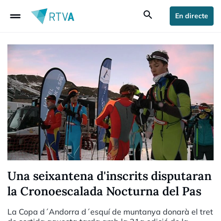
drag_handle
search
En directe
Una seixantena d'inscrits disputaran
la Cronoescalada Nocturna del Pas
La Copa d´Andorra d´esquí de muntanya donarà el tret